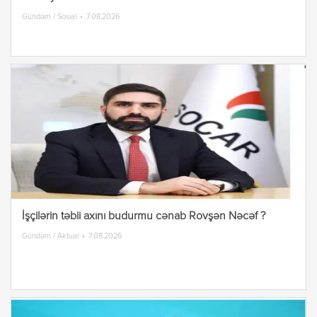
Gündəm / Sosial
7.08.2026
İşçilərin təbii axını budurmu cənab Rovşən Nəcəf ?
Gündəm / Aktual
7.08.2026