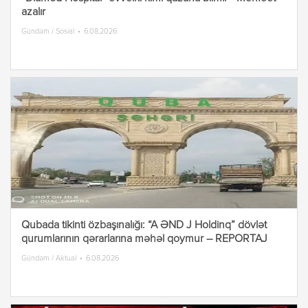
azalır
Gündəm / Sosial
6.08.2026
Qubada tikinti özbaşınalığı: “A ƏND J Holdinq” dövlət
qurumlarının qərarlarına məhəl qoymur – REPORTAJ
Gündəm / Aktual
6.08.2026