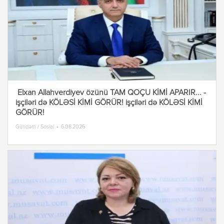
Elxan Allahverdiyev özünü TAM QOÇU KİMİ APARIR... -
işçiləri də KÖLƏSİ KİMİ GÖRÜR! işçiləri də KÖLƏSİ KİMİ
GÖRÜR!
Gündəm / Sosial
6.08.2026