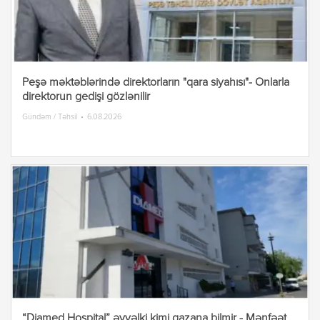
Peşə məktəblərində direktorların "qara siyahısı"- Onlarla
direktorun gedişi gözlənilir
Gündəm / Təhsil
6.08.2026
“Diamed Hospital” əvvəlki kimi qazana bilmir - Mənfəət