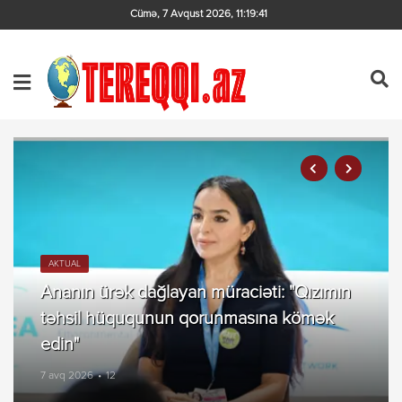
Cümə, 7 Avqust 2026
,
11:19:42
AKTUAL
Ananın ürək dağlayan müraciəti: "Qızımın
təhsil hüququnun qorunmasına kömək
edin"
7 avq 2026
12