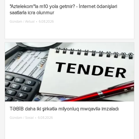
"Aztelekom"la m10 yola getmir? - İnternet ödənişləri
saatlarla icra olunmur
Gündəm / Aktual
6.08.2026
TƏBİB daha iki şirkətlə milyonluq mwqavilə imzaladı
Gündəm / Sosial
6.08.2026