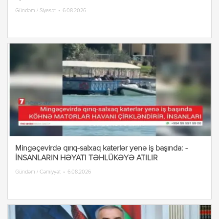
Gündəm / Siyasət
6.08.2026
Mingəçevirdə qırıq-salxaq katerlər yenə iş başında: -
İNSANLARIN HƏYATI TƏHLÜKƏYƏ ATILIR
Gündəm / Cəmiyyət
6.08.2026