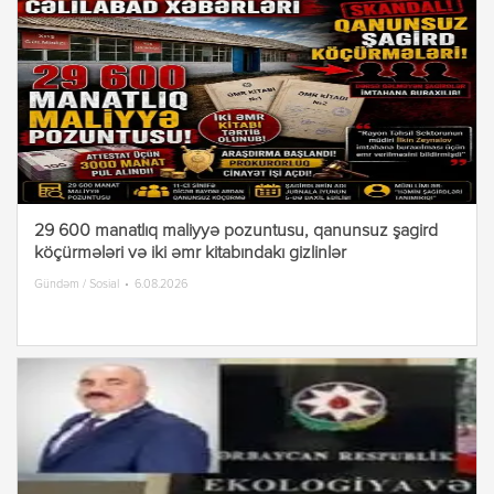
29 600 manatlıq maliyyə pozuntusu, qanunsuz şagird
köçürmələri və iki əmr kitabındakı gizlinlər
Gündəm / Sosial
6.08.2026