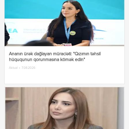
Ananın ürək dağlayan müraciəti: "Qızımın təhsil
hüququnun qorunmasına kömək edin"
Aktual
7.08.2026