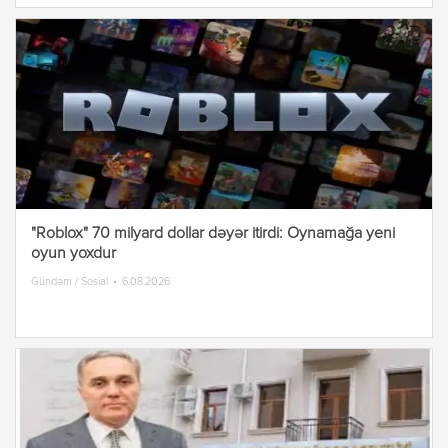
"Roblox" 70 milyard dollar dəyər itirdi: Oynamağa yeni
oyun yoxdur
Gündəm / Sosial
6.08.2026