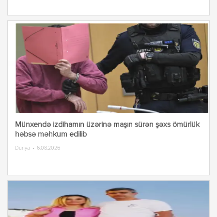
Münxendə izdihamın üzərinə maşın sürən şəxs ömürlük
həbsə məhkum edilib
Dünya
6.08.2026