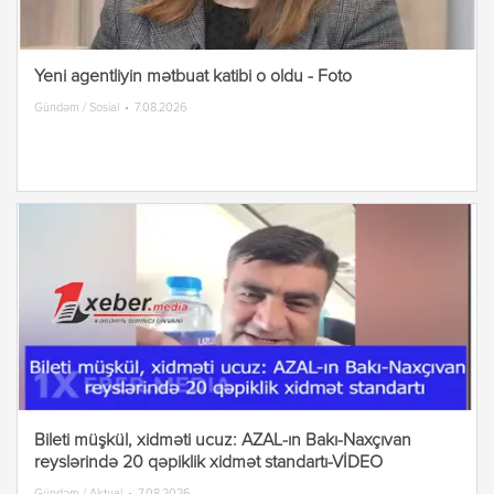
Yeni agentliyin mətbuat katibi o oldu - Foto
Gündəm / Sosial
7.08.2026
Bileti müşkül, xidməti ucuz: AZAL-ın Bakı-Naxçıvan
reyslərində 20 qəpiklik xidmət standartı-VİDEO
Gündəm / Aktual
7.08.2026