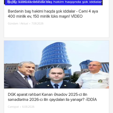
Bərdənin baş həkimi haqda şok iddialar - Cəmi 4 aya
400 minlik ev, 150 minlik lüks maşın! VİDEO
Gündəm / Aktual
7.08.2026
DGK aparat rəhbəri Kənan Əsədov 2025-ci ilin
sənədlərinə 2026-cı ilin qaydaları ilə yanaşır? -İDDİA
Cəmiyyət
6.08.2026