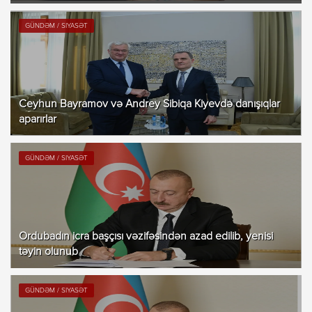
GÜNDƏM / SIYASƏT
Ceyhun Bayramov və Andrey Sibiqa Kiyevdə danışıqlar
aparırlar
GÜNDƏM / SIYASƏT
Ordubadın icra başçısı vəzifəsindən azad edilib, yenisi
təyin olunub
GÜNDƏM / SIYASƏT