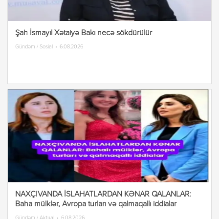
Şah İsmayıl Xətaiyə Bakı necə sökdürülür
Gündəm / Sosial
6.08.2026
NAXÇIVANDA İSLAHATLARDAN KƏNAR QALANLAR:
Baha mülklər, Avropa turları və qalmaqallı iddialar
Gündəm / Aktual
6.08.2026