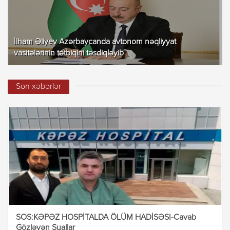
İlham Əliyev Azərbaycanda avtonom nəqliyyat
vasitələrinin tətbiqini təsdiqləyib
Son xəbərlər
SOS:KƏPƏZ HOSPİTALDA ÖLÜM HADİSƏSI-Cavab
Gözləyən Suallar