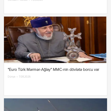
"Euro Türk Mərmər-Ağlay" MMC-nin dövlətə borcu var
Dünya
7.08.2026