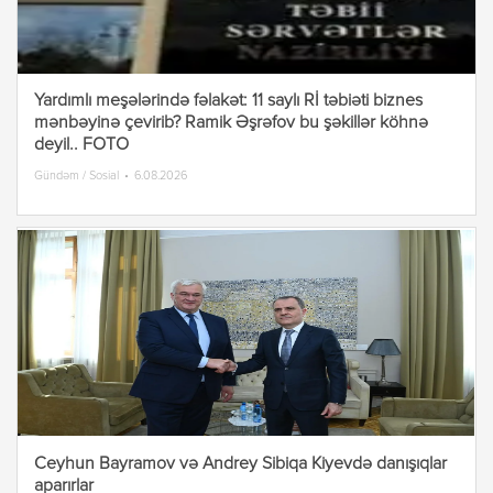
Yardımlı meşələrində fəlakət: 11 saylı Rİ təbiəti biznes
mənbəyinə çevirib? Ramik Əşrəfov bu şəkillər köhnə
deyil.. FOTO
Gündəm / Sosial
6.08.2026
Ceyhun Bayramov və Andrey Sibiqa Kiyevdə danışıqlar
aparırlar