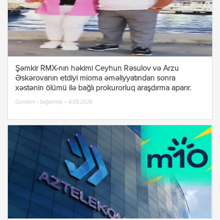
Şəmkir RMX-nın həkimi Ceyhun Rəsulov və Arzu
Əskərovanın etdiyi mioma əməliyyatından sonra
xəstənin ölümü ilə bağlı prokurorluq araşdırma aparır.
Gündəm / Sağlamlıq
6.08.2026