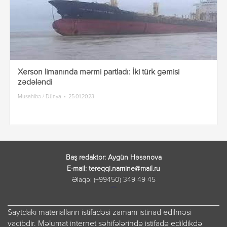
Xerson limanında mərmi partladı: İki türk gəmisi
zədələndi
Musahibə / Dünya
25.01.2023
Baş redaktor: Aygün Həsənova
E-mail: tereqqi.namine@mail.ru
Əlaqə: (+99450) 349 49 45
лордфильм
русские сериалы
Saytdakı materialların istifadəsi zamanı istinad edilməsi
vacibdir. Məlumat internet səhifələrində istifadə edildikdə