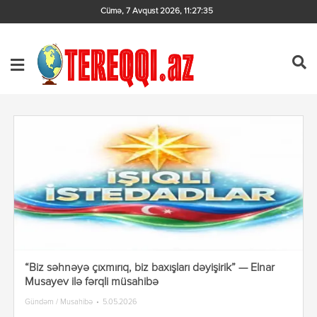
Cümə, 7 Avqust 2026
,
11:27:35
“Biz səhnəyə çıxmırıq, biz baxışları dəyişirik” — Elnar
Musayev ilə fərqli müsahibə
Gündəm / Musahibə
5.05.2026