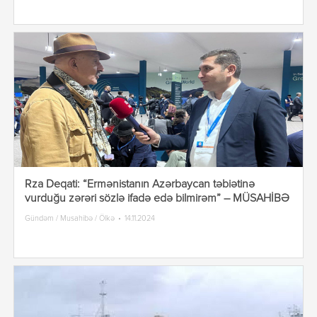
Rza Deqati: “Ermənistanın Azərbaycan təbiətinə
vurduğu zərəri sözlə ifadə edə bilmirəm” – MÜSAHİBƏ
Gündəm / Musahibə / Ölkə
14.11.2024