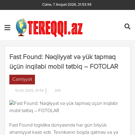
Cümə, 7 Avqust 2026
,
21:53:39
Fast Found: Nəqliyyat və yük tapmaq
üçün inqilabi mobil tətbiq – FOTOLAR
Cəmiyyət
10-02-2025, 01:54
305
Fast Found logistika dünyasında hər gün böyük
əhəmiyyət kəsb edir. Texnikanın boşda qalması və ya