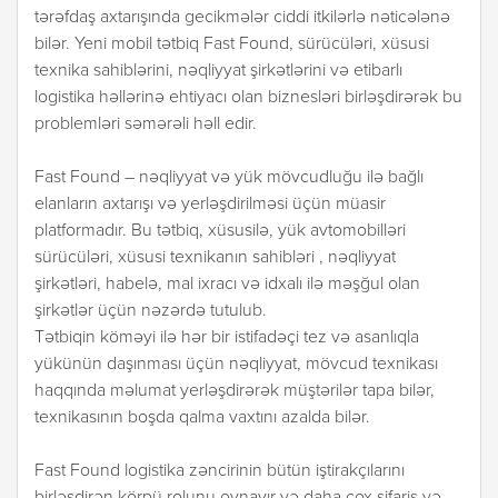
tərəfdaş axtarışında gecikmələr ciddi itkilərlə nəticələnə
bilər. Yeni mobil tətbiq Fast Found, sürücüləri, xüsusi
texnika sahiblərini, nəqliyyat şirkətlərini və etibarlı
logistika həllərinə ehtiyacı olan biznesləri birləşdirərək bu
problemləri səmərəli həll edir.
Fast Found – nəqliyyat və yük mövcudluğu ilə bağlı
elanların axtarışı və yerləşdirilməsi üçün müasir
platformadır. Bu tətbiq, xüsusilə, yük avtomobilləri
sürücüləri, xüsusi texnikanın sahibləri , nəqliyyat
şirkətləri, habelə, mal ixracı və idxalı ilə məşğul olan
şirkətlər üçün nəzərdə tutulub.
Tətbiqin köməyi ilə hər bir istifadəçi tez və asanlıqla
yükünün daşınması üçün nəqliyyat, mövcud texnikası
haqqında məlumat yerləşdirərək müştərilər tapa bilər,
texnikasının boşda qalma vaxtını azalda bilər.
Fast Found logistika zəncirinin bütün iştirakçılarını