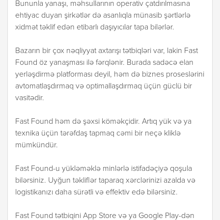
Bununla yanaşı, məhsullarının operativ çatdırılmasına
ehtiyac duyan şirkətlər də asanlıqla münasib şərtlərlə
xidmət təklif edən etibarlı daşıyıcılar tapa bilərlər.
Bazarın bir çox nəqliyyat axtarışı tətbiqləri var, lakin Fast
Found öz yanaşması ilə fərqlənir. Burada sadəcə elan
yerləşdirmə platforması deyil, həm də biznes proseslərini
avtomatlaşdırmaq və optimallaşdırmaq üçün güclü bir
vasitədir.
Fast Found həm də şəxsi köməkçidir. Artıq yük və ya
texnika üçün tərəfdaş tapmaq cəmi bir neçə kliklə
mümkündür.
Fast Found-u yükləməklə minlərlə istifadəçiyə qoşula
bilərsiniz. Uyğun təkliflər taparaq xərclərinizi azalda və
logistikanızı daha sürətli və effektiv edə bilərsiniz.
Fast Found tətbiqini App Store və ya Google Play-dən