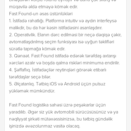
birləşdirən körpü rolunu oynayır və daha çox sifariş və
müqavilə əldə etməyə kömək edir.
Fast Found-un əsas üstünlükləri
1. İstifadə rahatlığı. Platforma intuitiv və aydın interfeysə
malikdir, bu da hər kəsin istifadəsini asanlaşdırır.
2. Operativlik. Elanın dərc edilməsi bir neçə dəqiqə çəkir,
avtomatlaşdırılmış seçim funksiyası isə uyğun təklifləri
sürətlə tapmağa kömək edir.
3. Qənaət. Fast Found istifadə edərək tərəfdaş axtarışı
xərcləri azalır və boşda qalma riskləri minimuma endirilir.
4. Şəffaflıq. İstifadəçilər reytinqləri görərək etibarlı
tərəfdaşlar seçə bilər.
5. Əlçatanlıq. Tətbiq iOS və Android üçün pulsuz
yükləmək mümkündür.
Fast Found logistika sahəsi üzrə peşəkarlar üçün
yaradılıb. Əgər siz yük avtomobili sürücüsüsünüz və ya
nəqliyyat şirkəti mütəxəssisinizsə, bu tətbiq gündəlik
işinizdə əvəzolunmaz vasitə olacaq.