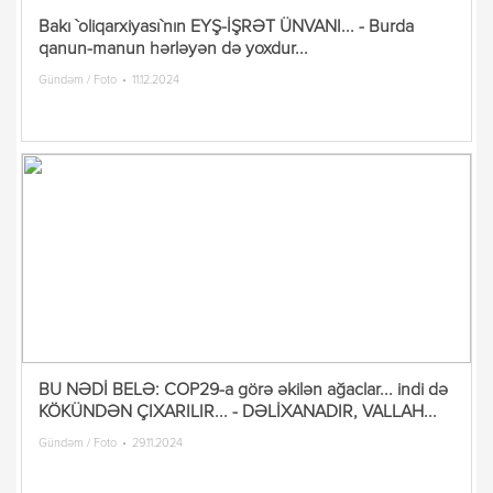
Bakı `oliqarxiyası`nın EYŞ-İŞRƏT ÜNVANI... - Burda
qanun-manun hərləyən də yoxdur...
Gündəm / Foto
11.12.2024
BU NƏDİ BELƏ: COP29-a görə əkilən ağaclar... indi də
KÖKÜNDƏN ÇIXARILIR... - DƏLİXANADIR, VALLAH...
Gündəm / Foto
29.11.2024