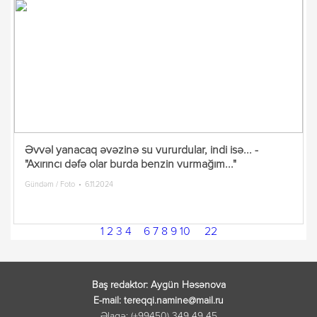
Əvvəl yanacaq əvəzinə su vururdular, indi isə... -
"Axırıncı dəfə olar burda benzin vurmağım..."
Gündəm / Foto
6.11.2024
1
2
3
4
5
6
7
8
9
10
...
22
Baş redaktor: Aygün Həsənova
E-mail: tereqqi.namine@mail.ru
Əlaqə: (+99450) 349 49 45