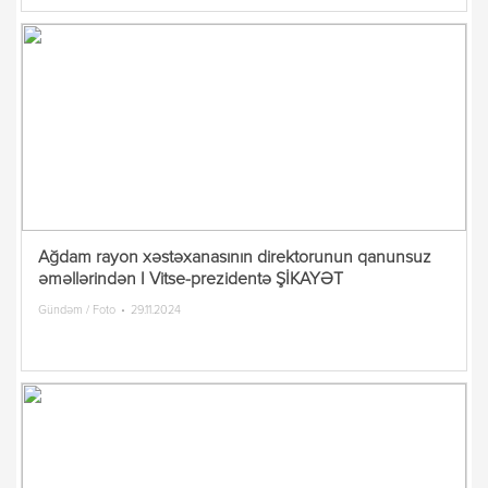
Ağdam rayon xəstəxanasının direktorunun qanunsuz
əməllərindən I Vitse-prezidentə ŞİKAYƏT
Gündəm / Foto
29.11.2024