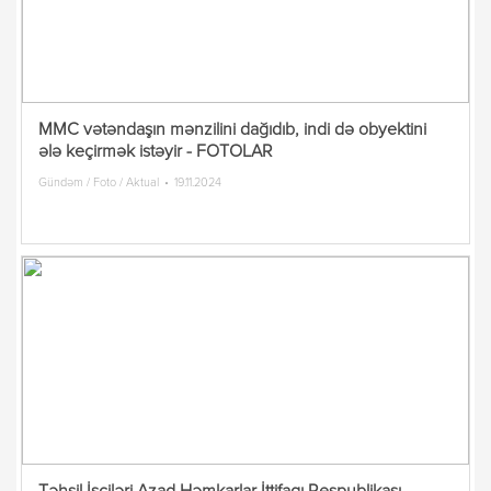
MMC vətəndaşın mənzilini dağıdıb, indi də obyektini
ələ keçirmək istəyir - FOTOLAR
Gündəm / Foto / Aktual
19.11.2024