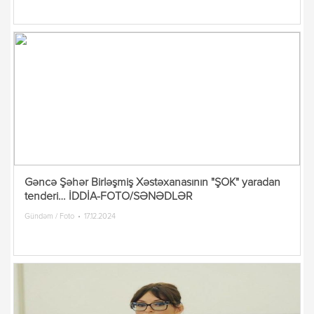
Gəncə Şəhər Birləşmiş Xəstəxanasının "ŞOK" yaradan
tenderi… İDDİA-FOTO/SƏNƏDLƏR
Gündəm / Foto
17.12.2024