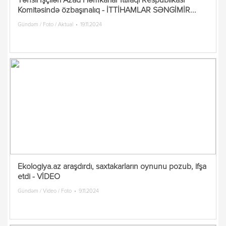
Təhsil İşçiləri Azad Həmkarlar İttifaqı Respublikası
Komitəsində özbaşınalıq - İTTİHAMLAR SƏNGİMİR...
Gündəm / Foto / Aktual
19.11.2024
Ekologiya.az araşdırdı, saxtakarların oynunu pozub, ifşa
etdi - VİDEO
Gündəm / Video / Foto
9.11.2024