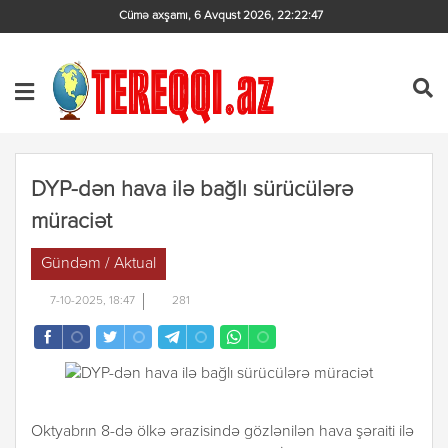
Cümə axşamı, 6 Avqust 2026
,
22:22:47
DYP-dən hava ilə bağlı sürücülərə
müraciət
Gündəm / Aktual
7-10-2025, 18:47
281
Oktyabrın 8-də ölkə ərazisində gözlənilən hava şəraiti ilə