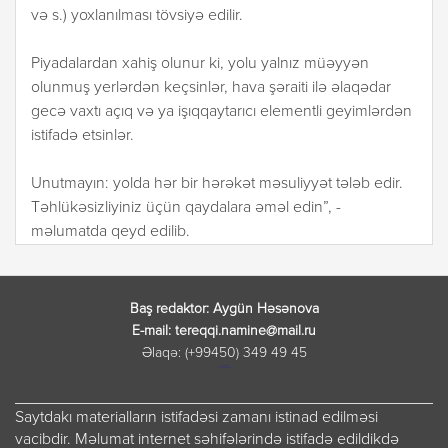
və s.) yoxlanılması tövsiyə edilir.
Piyadalardan xahiş olunur ki, yolu yalnız müəyyən
olunmuş yerlərdən keçsinlər, hava şəraiti ilə əlaqədar
gecə vaxtı açıq və ya işıqqaytarıcı elementli geyimlərdən
istifadə etsinlər.
Unutmayın: yolda hər bir hərəkət məsuliyyət tələb edir.
Təhlükəsizliyiniz üçün qaydalara əməl edin”, -
məlumatda qeyd edilib.
Baş redaktor: Aygün Həsənova
E-mail: tereqqi.namine@mail.ru
Əlaqə: (+99450) 349 49 45
лордфильм
русские сериалы
Saytdakı materialların istifadəsi zamanı istinad edilməsi
vacibdir. Məlumat internet səhifələrində istifadə edildikdə