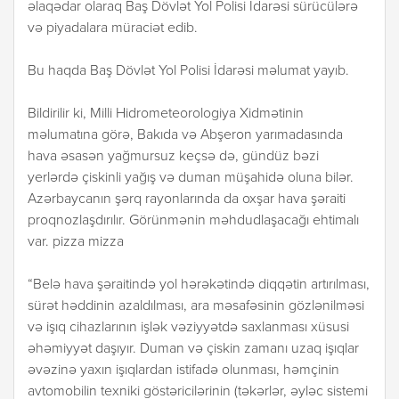
əlaqədar olaraq Baş Dövlət Yol Polisi İdarəsi sürücülərə
və piyadalara müraciət edib.
Bu haqda Baş Dövlət Yol Polisi İdarəsi məlumat yayıb.
Bildirilir ki, Milli Hidrometeorologiya Xidmətinin
məlumatına görə, Bakıda və Abşeron yarımadasında
hava əsasən yağmursuz keçsə də, gündüz bəzi
yerlərdə çiskinli yağış və duman müşahidə oluna bilər.
Azərbaycanın şərq rayonlarında da oxşar hava şəraiti
proqnozlaşdırılır. Görünmənin məhdudlaşacağı ehtimalı
var. pizza mizza
“Belə hava şəraitində yol hərəkətində diqqətin artırılması,
sürət həddinin azaldılması, ara məsafəsinin gözlənilməsi
və işıq cihazlarının işlək vəziyyətdə saxlanması xüsusi
əhəmiyyət daşıyır. Duman və çiskin zamanı uzaq işıqlar
əvəzinə yaxın işıqlardan istifadə olunması, həmçinin
avtomobilin texniki göstəricilərinin (təkərlər, əyləc sistemi