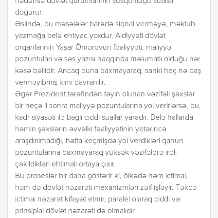
nədənsə dövlət qurumlarının susqunluğu suallar
doğurur.
Əslində, bu məsələlər barədə siqnal verməyə, məktub
yazmağa belə ehtiyac yoxdur. Aidiyyəti dövlət
orqanlarının Yaşar Ömərovun fəaliyyəti, maliyyə
pozuntuları və səs yazısı haqqında məlumatlı olduğu hər
kəsə bəllidir. Ancaq buna baxmayaraq, sanki heç nə baş
verməyibmiş kimi davranılır.
Əgər Prezident tərəfindən təyin olunan vəzifəli şəxslər
bir neçə il sonra maliyyə pozuntularına yol verirlərsə, bu,
kadr siyasəti ilə bağlı ciddi suallar yaradır. Belə hallarda
həmin şəxslərin əvvəlki fəaliyyətinin yetərincə
araşdırılmadığı, hətta keçmişdə yol verdikləri qanun
pozuntularına baxmayaraq yüksək vəzifələrə irəli
çəkildikləri ehtimalı ortaya çıxır.
Bu proseslər bir daha göstərir ki, ölkədə həm ictimai,
həm də dövlət nəzarəti mexanizmləri zəif işləyir. Təkcə
ictimai nəzarət kifayət etmir, paralel olaraq ciddi və
prinsipial dövlət nəzarəti də olmalıdır.