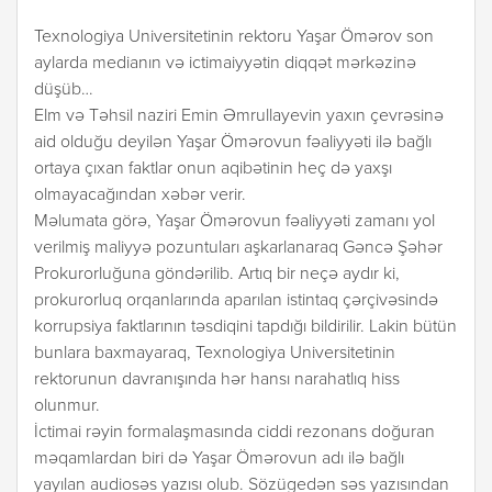
Texnologiya Universitetinin rektoru Yaşar Ömərov son
aylarda medianın və ictimaiyyətin diqqət mərkəzinə
düşüb…
Elm və Təhsil naziri Emin Əmrullayevin yaxın çevrəsinə
aid olduğu deyilən Yaşar Ömərovun fəaliyyəti ilə bağlı
ortaya çıxan faktlar onun aqibətinin heç də yaxşı
olmayacağından xəbər verir.
Məlumata görə, Yaşar Ömərovun fəaliyyəti zamanı yol
verilmiş maliyyə pozuntuları aşkarlanaraq Gəncə Şəhər
Prokurorluğuna göndərilib. Artıq bir neçə aydır ki,
prokurorluq orqanlarında aparılan istintaq çərçivəsində
korrupsiya faktlarının təsdiqini tapdığı bildirilir. Lakin bütün
bunlara baxmayaraq, Texnologiya Universitetinin
rektorunun davranışında hər hansı narahatlıq hiss
olunmur.
İctimai rəyin formalaşmasında ciddi rezonans doğuran
məqamlardan biri də Yaşar Ömərovun adı ilə bağlı
yayılan audiosəs yazısı olub. Sözügedən səs yazısından