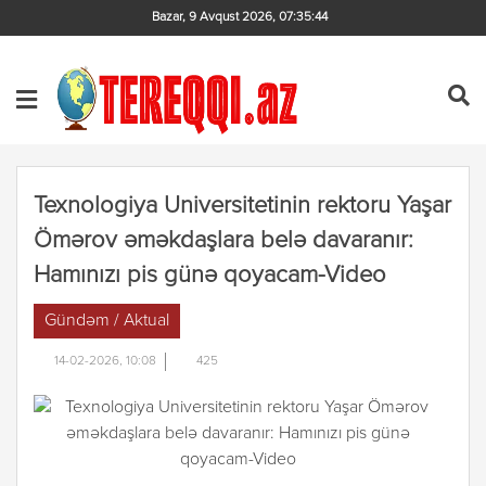
Bazar, 9 Avqust 2026
,
07:35:44
Texnologiya Universitetinin rektoru Yaşar
Ömərov əməkdaşlara belə davaranır:
Hamınızı pis günə qoyacam-Video
Gündəm / Aktual
14-02-2026, 10:08
425