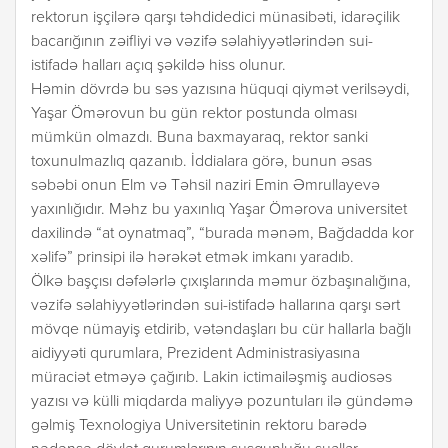
rektorun işçilərə qarşı təhdidedici münasibəti, idarəçilik
bacarığının zəifliyi və vəzifə səlahiyyətlərindən sui-
istifadə halları açıq şəkildə hiss olunur.
Həmin dövrdə bu səs yazısına hüquqi qiymət verilsəydi,
Yaşar Ömərovun bu gün rektor postunda olması
mümkün olmazdı. Buna baxmayaraq, rektor sanki
toxunulmazlıq qazanıb. İddialara görə, bunun əsas
səbəbi onun Elm və Təhsil naziri Emin Əmrullayevə
yaxınlığıdır. Məhz bu yaxınlıq Yaşar Ömərova universitet
daxilində “at oynatmaq”, “burada mənəm, Bağdadda kor
xəlifə” prinsipi ilə hərəkət etmək imkanı yaradıb.
Ölkə başçısı dəfələrlə çıxışlarında məmur özbaşınalığına,
vəzifə səlahiyyətlərindən sui-istifadə hallarına qarşı sərt
mövqe nümayiş etdirib, vətəndaşları bu cür hallarla bağlı
aidiyyəti qurumlara, Prezident Administrasiyasına
müraciət etməyə çağırıb. Lakin ictimailəşmiş audiosəs
yazısı və külli miqdarda maliyyə pozuntuları ilə gündəmə
gəlmiş Texnologiya Universitetinin rektoru barədə