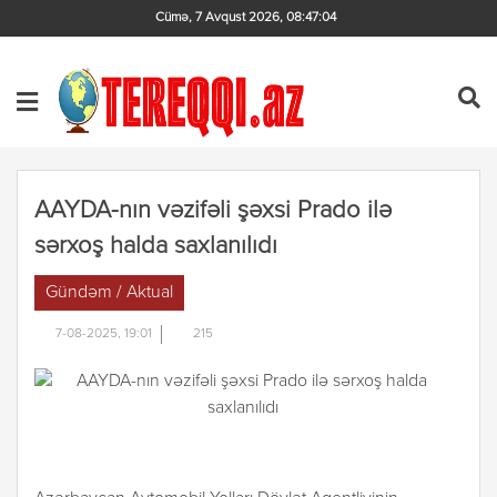
Cümə, 7 Avqust 2026
,
08:47:04
AAYDA-nın vəzifəli şəxsi Prado ilə
sərxoş halda saxlanılıdı
Gündəm / Aktual
7-08-2025, 19:01
215