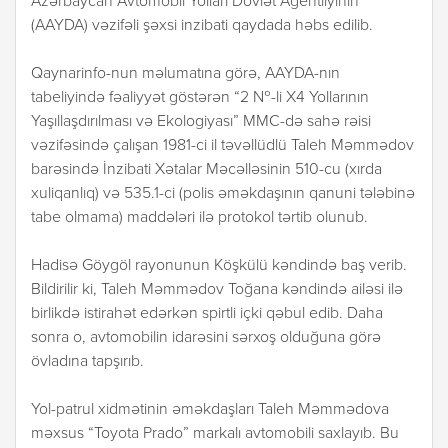
Azərbaycan Avtomobil Yolları Dövlət Agentliyinin
(AAYDA) vəzifəli şəxsi inzibati qaydada həbs edilib.
Qaynarinfo-nun məlumatına görə, AAYDA-nın
tabeliyində fəaliyyət göstərən “2 №-li X4 Yollarının
Yaşıllaşdırılması və Ekologiyası” MMC-də sahə rəisi
vəzifəsində çalışan 1981-ci il təvəllüdlü Taleh Məmmədov
barəsində İnzibati Xətalar Məcəlləsinin 510-cu (xırda
xuliqanlıq) və 535.1-ci (polis əməkdaşının qanuni tələbinə
tabe olmama) maddələri ilə protokol tərtib olunub.
Hadisə Göygöl rayonunun Köşkülü kəndində baş verib.
Bildirilir ki, Taleh Məmmədov Toğana kəndində ailəsi ilə
birlikdə istirahət edərkən spirtli içki qəbul edib. Daha
sonra o, avtomobilin idarəsini sərxoş olduğuna görə
övladına tapşırıb.
Yol-patrul xidmətinin əməkdaşları Taleh Məmmədova
məxsus “Toyota Prado” markalı avtomobili saxlayıb. Bu