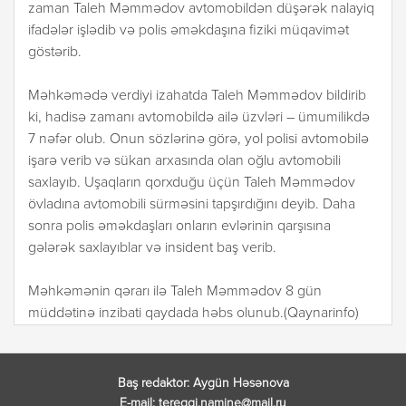
zaman Taleh Məmmədov avtomobildən düşərək nalayiq
ifadələr işlədib və polis əməkdaşına fiziki müqavimət
göstərib.
Məhkəmədə verdiyi izahatda Taleh Məmmədov bildirib
ki, hadisə zamanı avtomobildə ailə üzvləri – ümumilikdə
7 nəfər olub. Onun sözlərinə görə, yol polisi avtomobilə
işarə verib və sükan arxasında olan oğlu avtomobili
saxlayıb. Uşaqların qorxduğu üçün Taleh Məmmədov
övladına avtomobili sürməsini tapşırdığını deyib. Daha
sonra polis əməkdaşları onların evlərinin qarşısına
gələrək saxlayıblar və insident baş verib.
Məhkəmənin qərarı ilə Taleh Məmmədov 8 gün
müddətinə inzibati qaydada həbs olunub.(Qaynarinfo)
Baş redaktor: Aygün Həsənova
E-mail: tereqqi.namine@mail.ru