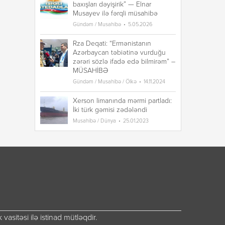
baxışları dəyişirik” — Elnar
ba
Musayev ilə fərqli müsahibə
Mu
Gündəm / Musahibə
5.05.2026
Gü
Rza Deqati: “Ermənistanın
Rz
Azərbaycan təbiətinə vurduğu
A
zərəri sözlə ifadə edə bilmirəm” –
zə
MÜSAHİBƏ
M
Gündəm / Musahibə / Ölkə
14.11.2024
Gü
Xerson limanında mərmi partladı:
Xe
İki türk gəmisi zədələndi
İk
Musahibə / Dünya
25.01.2023
Mu
vasitəsi ilə istinad mütləqdir.