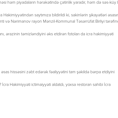
etməsi həm piyadaların hərəkətində çətinlik yaradır, həm də səs-küy 
 Hakimiyyətindən saytımıza bildirildi ki, sakinlərin şikayətləri əsas
i və Nərimanov rayon Mənzil-Kommunal Təsərrüfat Birliyi tərəfi
ı, ərazinin təmizləndiyini əks etdirən fotoları da icra hakimiyyəti
sas hissəsini zəbt edərək fəaliyyətini tam şəkildə bərpa etdiyini
 İcra Hakimiyyəti ictimaiyyəti aldatdı, yoxsa restoran sahibi İcra