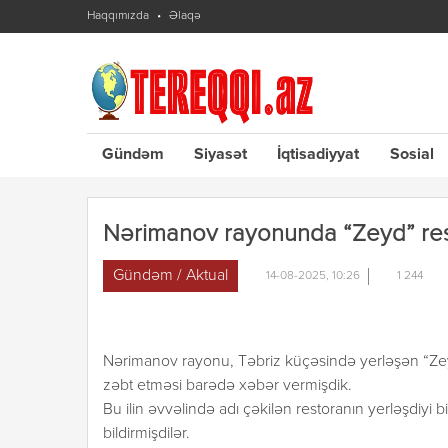
Haqqımızda
Əlaqə
Gündəm
Siyasət
İqtisadiyyat
Sosial
Nərimanov rayonunda “Zeyd” rest
Gündəm / Aktual
14-08-2025, 10:26
1 244
Nərimanov rayonu, Təbriz küçəsində yerləşən “Zeyd
zəbt etməsi barədə xəbər vermişdik.
Bu ilin əvvəlində adı çəkilən restoranın yerləşdiyi 
bildirmişdilər.