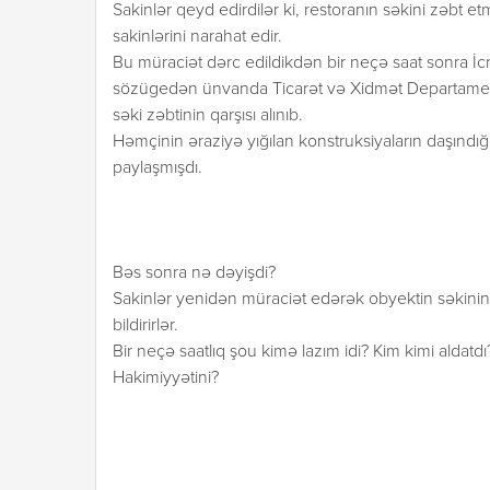
Sakinlər qeyd edirdilər ki, restoranın səkini zəbt 
sakinlərini narahat edir.
Bu müraciət dərc edildikdən bir neçə saat sonra İcra
sözügedən ünvanda Ticarət və Xidmət Departament
səki zəbtinin qarşısı alınıb.
Həmçinin əraziyə yığılan konstruksiyaların daşındığın
paylaşmışdı.
Bəs sonra nə dəyişdi?
Sakinlər yenidən müraciət edərək obyektin səkinin ə
bildirirlər.
Bir neçə saatlıq şou kimə lazım idi? Kim kimi aldatdı?
Hakimiyyətini?