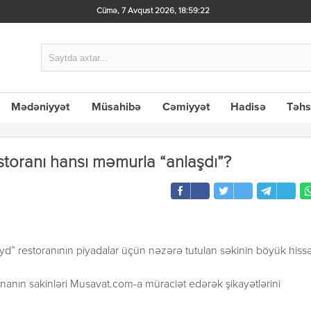
Cümə, 7 Avqust 2026
,
18:59:23
Mədəniyyət
Müsahibə
Cəmiyyət
Hadisə
Təhs
oranı hansı məmurla “anlaşdı”?
” restoranının piyadalar üçün nəzərə tutulan səkinin böyük hissə
binanın sakinləri Musavat.com-a müraciət edərək şikayətlərini