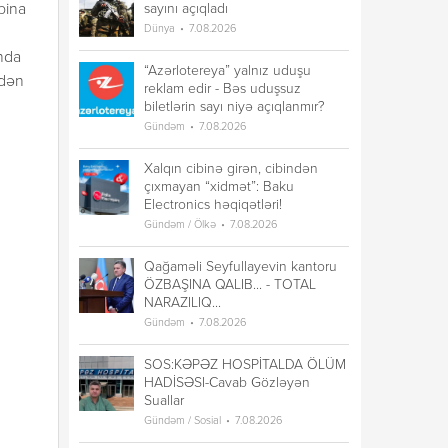
bina
sayını açıqladı
Dünya
7.08.2026
ında
“Azərlotereya” yalnız uduşu
ndən
reklam edir - Bəs uduşsuz
biletlərin sayı niyə açıqlanmır?
Gündəm
7.08.2026
Xalqın cibinə girən, cibindən
çıxmayan “xidmət”: Baku
Electronics həqiqətləri!
Gündəm / Ölkə
7.08.2026
Qağaməli Seyfullayevin kantoru
ÖZBAŞINA QALIB... - TOTAL
NARAZILIQ...
Gündəm
7.08.2026
SOS:KƏPƏZ HOSPİTALDA ÖLÜM
HADİSƏSI-Cavab Gözləyən
Suallar
Gündəm / Sosial
7.08.2026