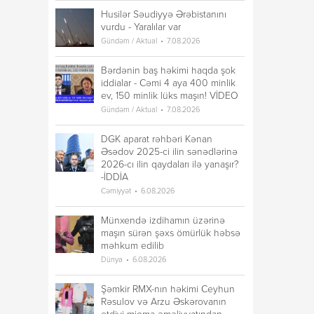
Husilər Səudiyyə Ərəbistanını
vurdu - Yaralılar var
Gündəm / Aktual
7.08.2026
Bərdənin baş həkimi haqda şok
iddialar - Cəmi 4 aya 400 minlik
ev, 150 minlik lüks maşın! VİDEO
Gündəm / Aktual
7.08.2026
DGK aparat rəhbəri Kənan
Əsədov 2025-ci ilin sənədlərinə
2026-cı ilin qaydaları ilə yanaşır?
-İDDİA
Cəmiyyət
6.08.2026
Münxendə izdihamın üzərinə
maşın sürən şəxs ömürlük həbsə
məhkum edilib
Dünya
6.08.2026
Şəmkir RMX-nın həkimi Ceyhun
Rəsulov və Arzu Əskərovanın