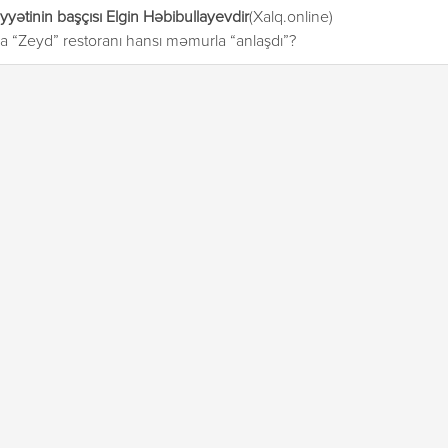
yətinin başçısı Elgin Həbibullayevdir
(Xalq.online)