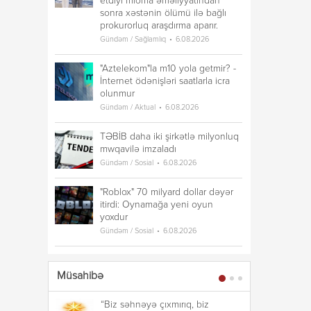
etdiyi mioma əməliyyatından
sonra xəstənin ölümü ilə bağlı
prokurorluq araşdırma aparır.
Gündəm / Sağlamlıq
6.08.2026
"Aztelekom"la m10 yola getmir? -
İnternet ödənişləri saatlarla icra
olunmur
Gündəm / Aktual
6.08.2026
TƏBİB daha iki şirkətlə milyonluq
mwqavilə imzaladı
Gündəm / Sosial
6.08.2026
"Roblox" 70 milyard dollar dəyər
itirdi: Oynamağa yeni oyun
yoxdur
Gündəm / Sosial
6.08.2026
Müsahibə
“Biz səhnəyə çıxmırıq, biz
“B