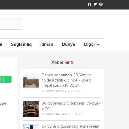
il
Sağlamlıq
İdman
Dünya
Digər
Xəbər
lenti
Gəncə şəhərində 20 Yanvar
abidəsi zibillik içində - Əbədi
məşəl sönüb (VİDEO)
Gündəm / Video
7.08.2026
Bu rayonlarda icra başçısı yoxdur -
sini
SİYAHI
Gündəm / Aktual
7.08.2026
Ukrayna ordusundakı əcnəbilərin