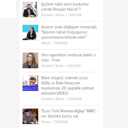
İşçilərin təbii axını budurmu
cənab Rovşən Nəcəf ?
Gündəm / Aktual
7.08.2026
Ananın ürək dağlayan müraciəti:
"Qızımın təhsil hüququnun
qorunmasına kömək edin"
Aktual
7.08.2026
Yeni agentliyin mətbuat katibi o
oldu - Foto
Gündəm / Sosial
7.08.2026
Bileti müşkül, xidməti ucuz:
AZAL-ın Bakı-Naxçıvan
reyslərində 20 qəpiklik xidmət
standartı-VİDEO
Gündəm / Aktual
7.08.2026
"Euro Türk Mərmər-Ağlay" MMC-
nin dövlətə borcu var
Dünya
7.08.2026