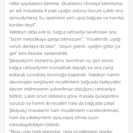
rəftar qaydalarını bilmirlər. Əsəblərini cilovlaya bilmirlərsə,
ən adi məsələdə 4 yaşlı uşağın üstünə hücum çəkib onu
qorxudurlarsa, bu qadınların yeri uşaq bağçası və hazırlıq
kursları deyil”.
Valideyn iddia edir ki, bağça rəhbərliyi tərəfindən ona
“bizim metodikaya qarışa bilməzsən”, “müəllimdir, uşağı
vurub danlaya da bilər”, “xoşun gəlmir, uşağını götür çıx
get” kimi ifadələr səsləndirilib.
Şikayətçinin sözlərinə görə, təxminən üç gün sonra
bağça rəhbərliyinin münasibəti dəyişib və ona zəng
edilərək üzrxahlıq olunmağa başlanılıb. Valideyn həmin
davranışları sərgiləyən müəllimlərin bağçada fəaliyyətini
davam etdirməsinin yolverilməz olduğunu rəhbərliyə
bildirib. Lakin onun iddiasına görə, məsələ qulaqardına
vurulub və həmin iki müəllim hələ də bağçada çalışır.
Şikayətçi məsələnin həm müəllimlərin cəzalandırılması,
həm də valideynlərin ayıq-sayıq olması üçün
ictimailəşdirildiyini bildirib:
“Belə uşaq bağçalarından, belə müəllimlərin işlədiyi