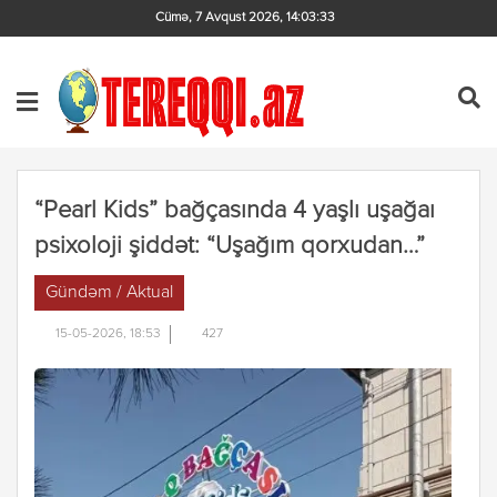
Cümə, 7 Avqust 2026
,
14:03:34
“Pearl Kids” bağçasında 4 yaşlı uşağaı
psixoloji şiddət: “Uşağım qorxudan…”
Gündəm / Aktual
15-05-2026, 18:53
427