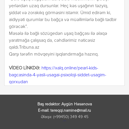
yerlərdən uzaq dursunlar. Heç kəs uşağının təzyiq,
şiddət və zorakılıq görməsini istəmir. Ümid edirəm ki,
aidiyyəti qurumlar bu bağça və müəllimlərlə bağlı tədbir
görəcək”.
Məsələ ilə bağlı sözügedən uşaq bağçası ilə əlaqə
yaratmağa çalışsaq da, cəhdlərimiz nəticəsiz
qaldı.Tribuna.az
Qarşı tərəfin mövqeyini işıqlandırmağa hazırıq.
VİDEO LİNKDƏ:
https://xalq.online/pearl-kids-
bagcasinda-4-yasli-usagai-psixoloji-siddet-usagim-
qorxudan
Baş redaktor: Aygün Həsənova
E-mail: tereqqi.namine@mail.ru
Əlaqə: (+99450) 349 49 45
лордфильм
русские сериалы