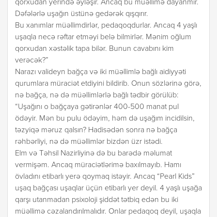
qorxudan yerində əyləşir. Ancaq bu müəllimə dayanmır.
Dəfələrlə uşağın üstünə gedərək qışqırır.
Bu xanımlar müəllimdirlər, pedaqoqdurlar. Ancaq 4 yaşlı
uşaqla necə rəftar etməyi belə bilmirlər. Mənim oğlum
qorxudan xəstəlik tapa bilər. Bunun cavabını kim
verəcək?”
Narazı valideyn bağça və iki müəllimlə bağlı aidiyyəti
qurumlara müraciət etdiyini bildirib. Onun sözlərinə görə,
nə bağça, nə də müəllimlərlə bağlı tədbir görülüb:
“Uşağını o bağçaya gətirənlər 400-500 manat pul
ödəyir. Mən bu pulu ödəyim, həm də uşağım incidilsin,
təzyiqə məruz qalsın? Hadisədən sonra nə bağça
rəhbərliyi, nə də müəllimlər bizdən üzr istədi.
Elm və Təhsil Nazirliyinə də bu barədə məlumat
vermişəm. Ancaq müraciətlərimə baxılmayıb. Hamı
övladını etibarlı yerə qoymaq istəyir. Ancaq “Pearl Kids”
uşaq bağçası uşaqlar üçün etibarlı yer deyil. 4 yaşlı uşağa
qarşı utanmadan psixoloji şiddət tətbiq edən bu iki
müəllimə cəzalandırılmalıdır. Onlar pedaqoq deyil, uşaqla