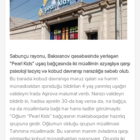
Sabunçu rayonu, Bakıxanov qəsəbəsində yerləşən
“Pearl Kids” uşaq bağçasında iki müəllimin azyaşlıya qarşı
psixoloji təzyiq və kobud davranışı narazılığa səbəb olub.
Bu barədə kobud davranışa məruz qalan və həmin
münasibətdən qorxduğu bildirilən 4 yaş yarımlıq uşağın
valideyni İradə Aşirova məlumat verib. Narazı valideyn
bildirib ki, hadisə aprelin 30-da baş versə də, nə bağça,
nə də müəllimlərlə bağlı hər hansı tədbir görülməyib:
“Oğlum “Pearl Kids” bağçasının məktəbəqədər hazırlıq
qrupuna gedir. Oğlumun olduğu qrupun müəlliməsi
Təhminə müəllimədir. Bu xanımın mənim övladıma qarşı
göstərdiyi kobud münasibətdən narazıyam. Qrupda iki