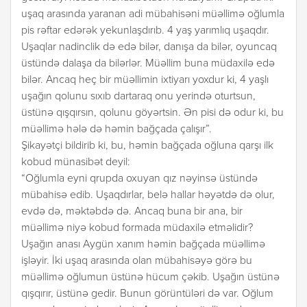
uşaq arasında yaranan adi mübahisəni müəllimə oğlumla
pis rəftar edərək yekunlaşdırıb. 4 yaş yarımlıq uşaqdır.
Uşaqlar nadinclik də edə bilər, danışa da bilər, oyuncaq
üstündə dalaşa da bilərlər. Müəllim buna müdaxilə edə
bilər. Ancaq heç bir müəllimin ixtiyarı yoxdur ki, 4 yaşlı
uşağın qolunu sıxıb dartaraq onu yerində oturtsun,
üstünə qışqırsın, qolunu göyərtsin. Ən pisi də odur ki, bu
müəllimə hələ də həmin bağçada çalışır”.
Şikayətçi bildirib ki, bu, həmin bağçada oğluna qarşı ilk
kobud münasibət deyil:
“Oğlumla eyni qrupda oxuyan qız nəyinsə üstündə
mübahisə edib. Uşaqdırlar, belə hallar həyətdə də olur,
evdə də, məktəbdə də. Ancaq buna bir ana, bir
müəllimə niyə kobud formada müdaxilə etməlidir?
Uşağın anası Aygün xanım həmin bağçada müəllimə
işləyir. İki uşaq arasında olan mübahisəyə görə bu
müəllimə oğlumun üstünə hücum çəkib. Uşağın üstünə
qışqırır, üstünə gedir. Bunun görüntüləri də var. Oğlum