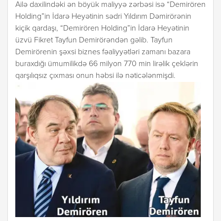
Ailə daxilindəki ən böyük maliyyə zərbəsi isə “Demirören
Holding”in İdarə Heyətinin sədri Yıldırım Dəmirörənin
kiçik qardaşı, “Demirören Holding”in İdarə Heyətinin
üzvü Fikret Tayfun Demirörəndən gəlib. Tayfun
Demirörenin şəxsi biznes fəaliyyətləri zamanı bazara
buraxdığı ümumilikdə 66 milyon 770 min lirəlik çeklərin
qarşılıqsız çıxması onun həbsi ilə nəticələnmişdi.