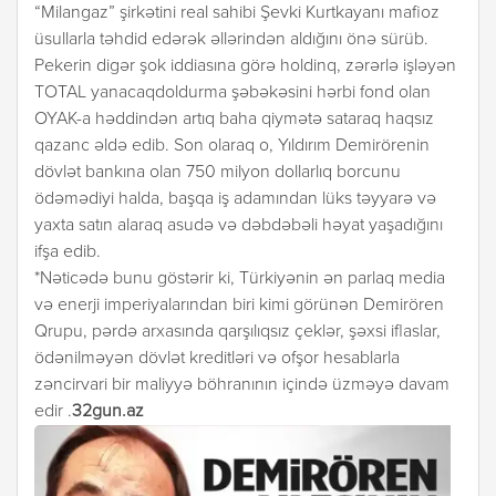
“Milangaz” şirkətini real sahibi Şevki Kurtkayanı mafioz
üsullarla təhdid edərək əllərindən aldığını önə sürüb.
Pekerin digər şok iddiasına görə holdinq, zərərlə işləyən
TOTAL yanacaqdoldurma şəbəkəsini hərbi fond olan
OYAK-a həddindən artıq baha qiymətə sataraq haqsız
qazanc əldə edib. Son olaraq o, Yıldırım Demirörenin
dövlət bankına olan 750 milyon dollarlıq borcunu
ödəmədiyi halda, başqa iş adamından lüks təyyarə və
yaxta satın alaraq asudə və dəbdəbəli həyat yaşadığını
ifşa edib.
*Nəticədə bunu göstərir ki, Türkiyənin ən parlaq media
və enerji imperiyalarından biri kimi görünən Demirören
Qrupu, pərdə arxasında qarşılıqsız çeklər, şəxsi iflaslar,
ödənilməyən dövlət kreditləri və ofşor hesablarla
zəncirvari bir maliyyə böhranının içində üzməyə davam
edir .
32gun.az