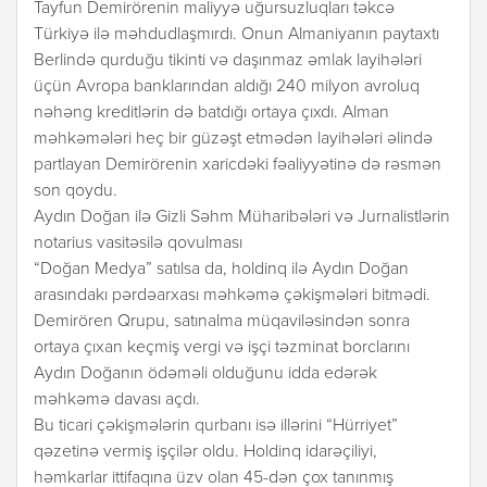
Tayfun Demirörenin maliyyə uğursuzluqları təkcə
Türkiyə ilə məhdudlaşmırdı. Onun Almaniyanın paytaxtı
Berlində qurduğu tikinti və daşınmaz əmlak layihələri
üçün Avropa banklarından aldığı 240 milyon avroluq
nəhəng kreditlərin də batdığı ortaya çıxdı. Alman
məhkəmələri heç bir güzəşt etmədən layihələri əlində
partlayan Demirörenin xaricdəki fəaliyyətinə də rəsmən
son qoydu.
Aydın Doğan ilə Gizli Səhm Müharibələri və Jurnalistlərin
notarius vasitəsilə qovulması
“Doğan Medya” satılsa da, holdinq ilə Aydın Doğan
arasındakı pərdəarxası məhkəmə çəkişmələri bitmədi.
Demirören Qrupu, satınalma müqaviləsindən sonra
ortaya çıxan keçmiş vergi və işçi təzminat borclarını
Aydın Doğanın ödəməli olduğunu idda edərək
məhkəmə davası açdı.
Bu ticari çəkişmələrin qurbanı isə illərini “Hürriyet”
qəzetinə vermiş işçilər oldu. Holdinq idarəçiliyi,
həmkarlar ittifaqına üzv olan 45-dən çox tanınmış