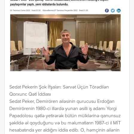
Sedat Pekerin Şok İfşaları: Sərvət Üçün Törədilən
Qorxunc Qətl İddiası
Sedat Peker, Demirören ailəsinin qurucusu Erdoğan
Demirörenin 1980-ci illərdə yunan əsilli iş adamı Yorgi
Papadolosu qətlə yetirərək bütün mülklərinə qanunsuz
şəkildə əl qoyduğunu və bu məlumatların 1987-ci il MİT
hesabatında yer aldığını iddia edib. O, həmçinin ailənin