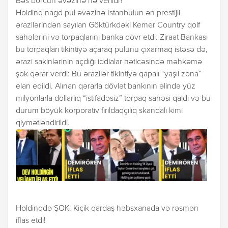
Bəs borcun əvəzinə nə verildi?
Holdinq nagd pul əvəzinə İstanbulun ən prestijli
ərazilərindən sayılan Göktürkdəki Kemer Country qolf
sahələrini və torpaqlarını banka dövr etdi. Ziraat Bankası
bu torpaqları tikintiyə açaraq pulunu çıxarmaq istəsə də,
ərazi sakinlərinin açdığı iddialar nəticəsində məhkəmə
şok qərar verdi: Bu ərazilər tikintiyə qapalı “yaşıl zona”
elan edildi. Alınan qərarla dövlət bankının əlində yüz
milyonlarla dollarlıq “istifadəsiz” torpaq sahəsi qaldı və bu
durum böyük korporativ fırıldaqçılıq skandalı kimi
qiymətləndirildi.
Holdinqdə ŞOK: Kiçik qardaş həbsxanada və rəsmən
iflas etdi!