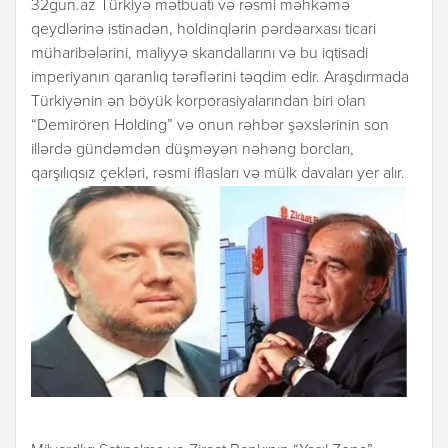
32gun.az Türkiyə mətbuatı və rəsmi məhkəmə
qeydlərinə istinadən, holdinqlərin pərdəarxası ticari
müharibələrini, maliyyə skandallarını və bu iqtisadi
imperiyanın qaranlıq tərəflərini təqdim edir. Araşdırmada
Türkiyənin ən böyük korporasiyalarından biri olan
“Demirören Holding” və onun rəhbər şəxslərinin son
illərdə gündəmdən düşməyən nəhəng borcları,
qarşılıqsız çekləri, rəsmi iflasları və mülk davaları yer alır.