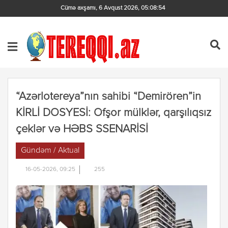
Cümə axşamı, 6 Avqust 2026
,
05:08:55
“Azərlotereya”nın sahibi “Demirören”in
KİRLİ DOSYESİ: Ofşor mülklər, qarşılıqsız
çeklər və HƏBS SSENARİSİ
Gündəm / Aktual
16-05-2026, 09:25
255