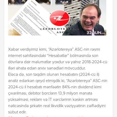
Xəbər verdiyimiz kimi, “Azərlotereya” ASC-nin rəsmi
internet səhifəsindəki “Hesabatlar” bölməsində son
dövrlərə dair məlumatlar yoxdur və yalnız 2018-2024-cü
illəri əhatə edən arxiv sənədləri mövcuddur.
Eləcə də, son təqdim olunan hesabatını (2024-cü il)
analiz edərkən qeyd etmişdik ki, “Azərlotereya” ASC-nin
2024-cü il hesabatı mənfəətin 84%-nin dividend kimi
çıxarılması, debitor borcların 13,9 milyon manata
yüksəlməsi, reklam və İT xərclərinin kəskin artması
nəticəsində şirkətin real likvidlik vəziyyətinin zəiflədiyini
sübut edir.