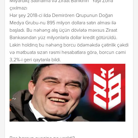
Milyardlıq Satınalma və Ziraat Bankının “Yaşıl Zona”
çıxılmazı
Hər şey 2018-ci ildə Demirören Qrupunun Doğan
Medya Grubu-nu 895 milyon dollara satın alması ilə
başladı. Bu nəhəng alış üçün dövlətə məxsus Ziraat
Bankasından yüz milyonlarla dollar kredit götürüldü.
Lakin holdinq bu nəhəng borcu ödəməkdə çətinlik çəkdi
və mətbuata sızan rəsmi hesabatlara görə, borcun cəmi
3,2%-i geri qaytarıla bildi.