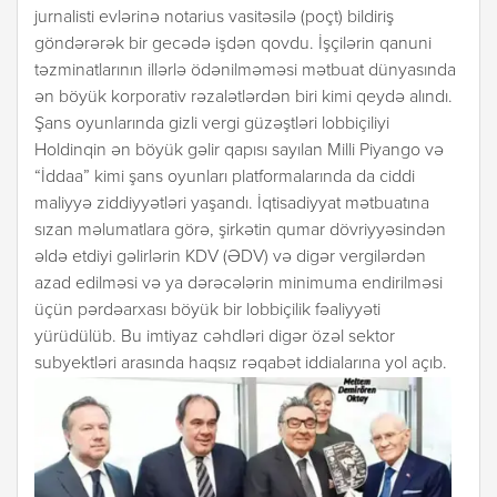
jurnalisti evlərinə notarius vasitəsilə (poçt) bildiriş
göndərərək bir gecədə işdən qovdu. İşçilərin qanuni
təzminatlarının illərlə ödənilməməsi mətbuat dünyasında
ən böyük korporativ rəzalətlərdən biri kimi qeydə alındı.
Şans oyunlarında gizli vergi güzəştləri lobbiçiliyi
Holdinqin ən böyük gəlir qapısı sayılan Milli Piyango və
“İddaa” kimi şans oyunları platformalarında da ciddi
maliyyə ziddiyyətləri yaşandı. İqtisadiyyat mətbuatına
sızan məlumatlara görə, şirkətin qumar dövriyyəsindən
əldə etdiyi gəlirlərin KDV (ƏDV) və digər vergilərdən
azad edilməsi və ya dərəcələrin minimuma endirilməsi
üçün pərdəarxası böyük bir lobbiçilik fəaliyyəti
yürüdülüb. Bu imtiyaz cəhdləri digər özəl sektor
subyektləri arasında haqsız rəqabət iddialarına yol açıb.