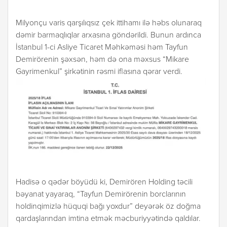
Milyonçu varis qarşılıqsız çek ittihamı ilə həbs olunaraq
dəmir barmaqlıqlar arxasına göndərildi. Bunun ardınca
İstanbul 1-ci Asliye Ticaret Məhkəməsi həm Tayfun
Demirörenin şəxsən, həm də ona məxsus “Mikare
Gayrimenkul” şirkətinin rəsmi iflasına qərar verdi.
Hadisə o qədər böyüdü ki, Demirören Holding təcili
bəyanat yayaraq, “Tayfun Demirörenin borclarının
holdinqimizlə hüquqi bağı yoxdur” deyərək öz doğma
qardaşlarından imtina etmək məcburiyyətində qaldılar.