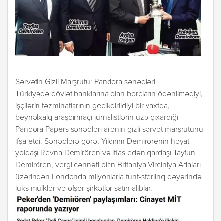
Sərvətin Gizli Marşrutu: Pandora sənədləri
Türkiyədə dövlət banklarına olan borcların ödənilmədiyi,
işçilərin təzminatlarının gecikdirildiyi bir vaxtda,
beynəlxalq araşdırmaçı jurnalistlərin üzə çıxardığı
Pandora Papers sənədləri ailənin gizli sərvət marşrutunu
ifşa etdi. Sənədlərə görə, Yıldırım Demirörenin həyat
yoldaşı Revna Demirören və iflas edən qardaşı Tayfun
Demirören, vergi cənnəti olan Britaniya Virciniya Adaları
üzərindən Londonda milyonlarla funt-sterlinq dəyərində
lüks mülklər və ofşor şirkətlər satın alıblar.