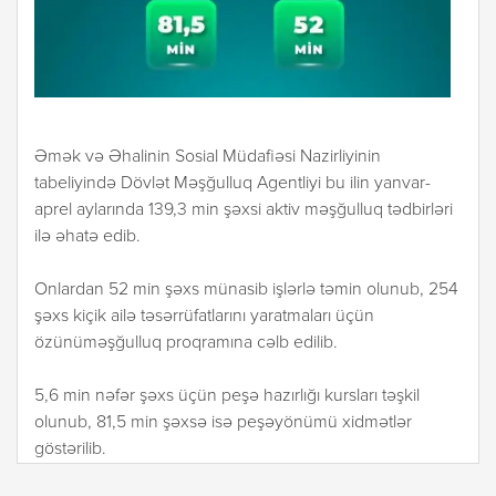
Əmək və Əhalinin Sosial Müdafiəsi Nazirliyinin
tabeliyində Dövlət Məşğulluq Agentliyi bu ilin yanvar-
aprel aylarında 139,3 min şəxsi aktiv məşğulluq tədbirləri
ilə əhatə edib.
Onlardan 52 min şəxs münasib işlərlə təmin olunub, 254
şəxs kiçik ailə təsərrüfatlarını yaratmaları üçün
özünüməşğulluq proqramına cəlb edilib.
5,6 min nəfər şəxs üçün peşə hazırlığı kursları təşkil
olunub, 81,5 min şəxsə isə peşəyönümü xidmətlər
göstərilib.