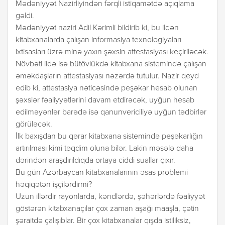
Mədəniyyət Nazirliyindən fərqli istiqamətdə açıqlama
gəldi.
Mədəniyyət naziri Adil Kərimli bildirib ki, bu ildən
kitabxanalarda çalışan informasiya texnologiyaları
ixtisasları üzrə minə yaxın şəxsin attestasiyası keçiriləcək.
Növbəti ildə isə bütövlükdə kitabxana sistemində çalışan
əməkdaşların attestasiyası nəzərdə tutulur. Nazir qeyd
edib ki, attestasiya nəticəsində peşəkar hesab olunan
şəxslər fəaliyyətlərini davam etdirəcək, uyğun hesab
edilməyənlər barədə isə qanunvericiliyə uyğun tədbirlər
görüləcək.
İlk baxışdan bu qərar kitabxana sistemində peşəkarlığın
artırılması kimi təqdim oluna bilər. Lakin məsələ daha
dərindən araşdırıldıqda ortaya ciddi suallar çıxır.
Bu gün Azərbaycan kitabxanalarının əsas problemi
həqiqətən işçilərdirmi?
Uzun illərdir rayonlarda, kəndlərdə, şəhərlərdə fəaliyyət
göstərən kitabxanaçılar çox zaman aşağı maaşla, çətin
şəraitdə çalışıblar. Bir çox kitabxanalar qışda istiliksiz,