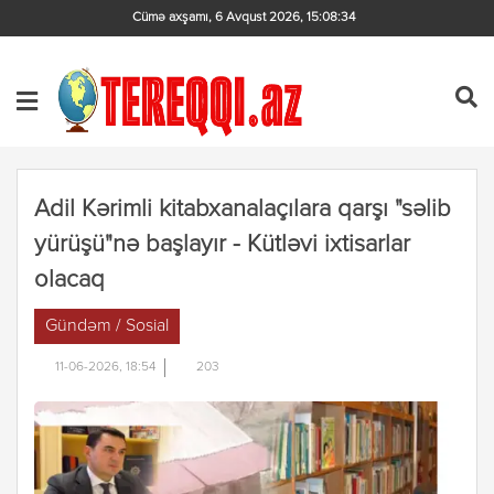
Cümə axşamı, 6 Avqust 2026
,
15:08:35
Adil Kərimli kitabxanalaçılara qarşı "səlib
yürüşü"nə başlayır - Kütləvi ixtisarlar
olacaq
Gündəm / Sosial
11-06-2026, 18:54
203