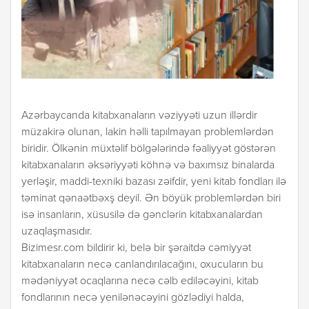
Azərbaycanda kitabxanaların vəziyyəti uzun illərdir
müzakirə olunan, lakin həlli tapılmayan problemlərdən
biridir. Ölkənin müxtəlif bölgələrində fəaliyyət göstərən
kitabxanaların əksəriyyəti köhnə və baxımsız binalarda
yerləşir, maddi-texniki bazası zəifdir, yeni kitab fondları ilə
təminat qənaətbəxş deyil. Ən böyük problemlərdən biri
isə insanların, xüsusilə də gənclərin kitabxanalardan
uzaqlaşmasıdır.
Bizimesr.com bildirir ki, belə bir şəraitdə cəmiyyət
kitabxanaların necə canlandırılacağını, oxucuların bu
mədəniyyət ocaqlarına necə cəlb ediləcəyini, kitab
fondlarının necə yenilənəcəyini gözlədiyi halda,