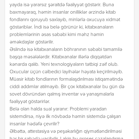
yayda isə yararsız şəraitdə fəaliyyət göstərir. Buna
baxmayaraq, həmin insanlar onilliklər ərzində kitab
fondlarını qoruyub saxlayıb, minlərlə oxucuya xidmət
göstəriblər. İndi isə belə görünür ki, kitabxanaların
problemlərinin əsas səbəbi kimi məhz həmin
əməkdaşlar göstərilir.
Əslində isə kitabxanaların böhranının səbəbi tamamilə
başqa məsələlərdir. Kitabxanalar illərlə diqqətdən
kənarda qalıb. Yeni texnologiyaların tətbiqi zəif olub.
Oxucular üçün cəlbedici layihələr həyata keçirilməyib.
Müasir kitab fondlarının formalaşdırılması istiqamətində
ciddi addımlar atılmayıb. Bir çox kitabxanalar bu gün də
sovet dövründən qalmış inventar və yanaşmalarla
fəaliyyət göstərirlər.
Belə olan halda sual yaranır: Problemi yaradan
sistemdirsə, niyə ilk növbədə həmin sistemdə çalışan
insanlar hədəfə çevrilir?
Əlbəttə, attestasiya və peşəkarlığın qiymətləndirilməsi