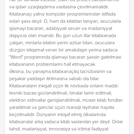
hər bir sahədə vacibdir. Lakin bu proses cəzalandırma
və işdən uzaqlaşdırma vasitəsinə çevrilməməlidir.
Kitabxanaçı yalnız kompüter proqramlarından istifadə
edən şəxs deyil. O, həm də kitabları tanıyan, oxucularla
işləməyi bacaran, ədəbiyyatı sevən və mədəniyyət
daşıyıcısı olan insandır. Bu gün uzun illər kitabxanada
çalışan, minlərlə kitabın yerini əzbər bilən, oxuculara
düzgün istiqamət verən bir əməkdaşın yerinə sadəcə
"Word" proqramında işləməyi bacaran şəxsin gətirilməsi
kitabxananın problemlərini həll etməyəcək.
Əksinə, bu yanaşma kitabxanaçılıq təcrübəsinin və
peşəkar yaddaşın itirilməsinə səbəb ola bilər.
Kitabxanaların inkişafı üçün ilk növbədə onların maddi-
texniki bazası gücləndirilməli, binalar təmir edilməli,
elektron xidmətlər genişləndirilməli, müasir kitab fondları
yaradılmalı və gənclər üçün maraqlı layihələr həyata
keçirilməlidir. Dünyanın inkişaf etmiş ölkələrində
kitabxanalar artıq sadəcə kitab saxlanılan yer deyil. Onlar
təhsil, mədəniyyət, innovasiya və ictimai fəaliyyət