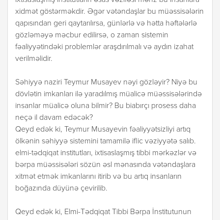
xidmət göstərməkdir. Əgər vətəndaşlar bu müəssisələrin
qapısından geri qaytarılırsa, günlərlə və hətta həftələrlə
gözləməyə məcbur edilirsə, o zaman sistemin
fəaliyyətindəki problemlər araşdırılmalı və aydın izahat
verilməlidir.
Səhiyyə naziri Teymur Musayev nəyi gözləyir? Niyə bu
dövlətin imkanları ilə yaradılmış müalicə müəssisələrində
insanlar müalicə oluna bilmir? Bu biabırçı prosess daha
neçə il davam edəcək?
Qeyd edək ki, Teymur Musayevin fəaliyyətsizliyi artıq
ölkənin səhiyyə sistemini tamamilə iflic vəziyyətə salıb.
elmi-tədqiqat institutları, ixtisaslaşmış tibbi mərkəzlər və
bərpa müəssisələri sözün əsl mənasında vətəndaşlara
xitmət etmək imkanlarını itirib və bu artıq insanların
boğazında düyünə çevirilib.
Qeyd edək ki, Elmi-Tədqiqat Tibbi Bərpa İnstitutunun