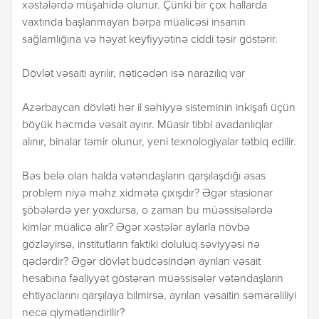
xəstələrdə müşahidə olunur. Çünki bir çox hallarda
vaxtında başlanmayan bərpa müalicəsi insanın
sağlamlığına və həyat keyfiyyətinə ciddi təsir göstərir.
Dövlət vəsaiti ayrılır, nəticədən isə narazılıq var
Azərbaycan dövləti hər il səhiyyə sisteminin inkişafı üçün
böyük həcmdə vəsait ayırır. Müasir tibbi avadanlıqlar
alınır, binalar təmir olunur, yeni texnologiyalar tətbiq edilir.
Bəs belə olan halda vətəndaşların qarşılaşdığı əsas
problem niyə məhz xidmətə çıxışdır? Əgər stasionar
şöbələrdə yer yoxdursa, o zaman bu müəssisələrdə
kimlər müalicə alır? Əgər xəstələr aylarla növbə
gözləyirsə, institutların faktiki doluluq səviyyəsi nə
qədərdir? Əgər dövlət büdcəsindən ayrılan vəsait
hesabına fəaliyyət göstərən müəssisələr vətəndaşların
ehtiyaclarını qarşılaya bilmirsə, ayrılan vəsaitin səmərəliliyi
necə qiymətləndirilir?