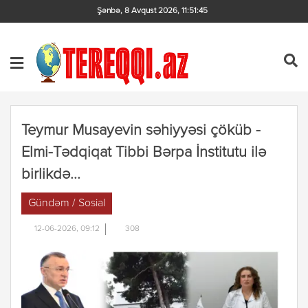
Şənbə, 8 Avqust 2026
,
11:51:45
Teymur Musayevin səhiyyəsi çöküb -
Elmi-Tədqiqat Tibbi Bərpa İnstitutu ilə
birlikdə...
Gündəm / Sosial
12-06-2026, 09:12
308