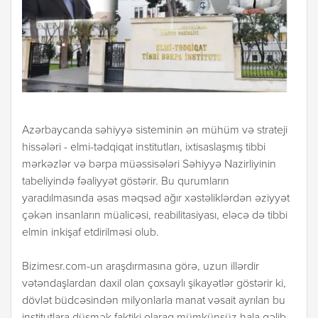
Azərbaycanda səhiyyə sisteminin ən mühüm və strateji
hissələri - elmi-tədqiqat institutları, ixtisaslaşmış tibbi
mərkəzlər və bərpa müəssisələri Səhiyyə Nazirliyinin
tabeliyində fəaliyyət göstərir. Bu qurumların
yaradılmasında əsas məqsəd ağır xəstəliklərdən əziyyət
çəkən insanların müalicəsi, reabilitasiyası, eləcə də tibbi
elmin inkişaf etdirilməsi olub.
Bizimesr.com-un araşdırmasına görə, uzun illərdir
vətəndaşlardan daxil olan çoxsaylı şikayətlər göstərir ki,
dövlət büdcəsindən milyonlarla manat vəsait ayrılan bu
institutlara düşmək faktiki olaraq mümkünsüz hala gəlib.