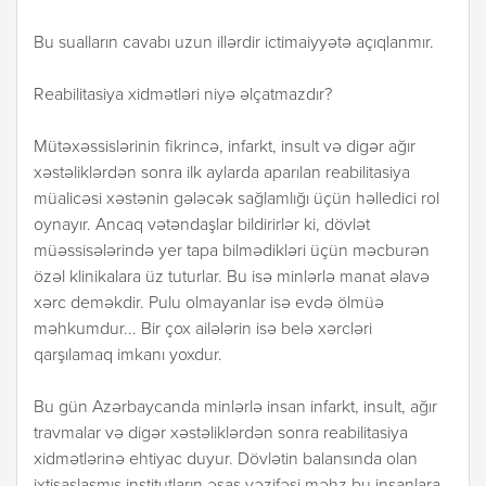
Bu sualların cavabı uzun illərdir ictimaiyyətə açıqlanmır.
Reabilitasiya xidmətləri niyə əlçatmazdır?
Mütəxəssislərinin fikrincə, infarkt, insult və digər ağır
xəstəliklərdən sonra ilk aylarda aparılan reabilitasiya
müalicəsi xəstənin gələcək sağlamlığı üçün həlledici rol
oynayır. Ancaq vətəndaşlar bildirirlər ki, dövlət
müəssisələrində yer tapa bilmədikləri üçün məcburən
özəl klinikalara üz tuturlar. Bu isə minlərlə manat əlavə
xərc deməkdir. Pulu olmayanlar isə evdə ölmüə
məhkumdur... Bir çox ailələrin isə belə xərcləri
qarşılamaq imkanı yoxdur.
Bu gün Azərbaycanda minlərlə insan infarkt, insult, ağır
travmalar və digər xəstəliklərdən sonra reabilitasiya
xidmətlərinə ehtiyac duyur. Dövlətin balansında olan
ixtisaslaşmış institutların əsas vəzifəsi məhz bu insanlara