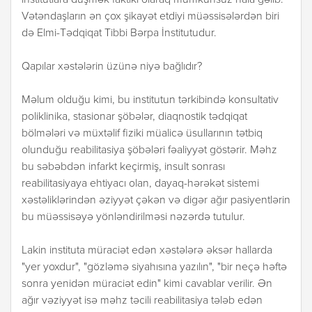
Vətəndaşların ən çox şikayət etdiyi müəssisələrdən biri
də Elmi-Tədqiqat Tibbi Bərpa İnstitutudur.
Qapılar xəstələrin üzünə niyə bağlıdır?
Məlum olduğu kimi, bu institutun tərkibində konsultativ
poliklinika, stasionar şöbələr, diaqnostik tədqiqat
bölmələri və müxtəlif fiziki müalicə üsullarının tətbiq
olunduğu reabilitasiya şöbələri fəaliyyət göstərir. Məhz
bu səbəbdən infarkt keçirmiş, insult sonrası
reabilitasiyaya ehtiyacı olan, dayaq-hərəkət sistemi
xəstəliklərindən əziyyət çəkən və digər ağır pasiyentlərin
bu müəssisəyə yönləndirilməsi nəzərdə tutulur.
Lakin instituta müraciət edən xəstələrə əksər hallarda
"yer yoxdur", "gözləmə siyahısına yazılın", "bir neçə həftə
sonra yenidən müraciət edin" kimi cavablar verilir. Ən
ağır vəziyyət isə məhz təcili reabilitasiya tələb edən