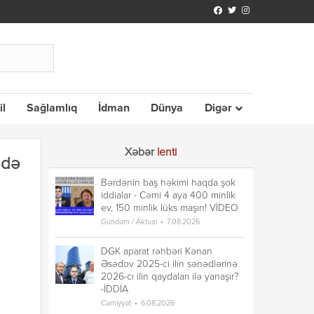
il
Sağlamlıq
İdman
Dünya
Digər
Xəbər
lenti
ndə
Bərdənin baş həkimi haqda şok
iddialar - Cəmi 4 aya 400 minlik
ev, 150 minlik lüks maşın! VİDEO
Gündəm / Aktual
7.08.2026
DGK aparat rəhbəri Kənan
Əsədov 2025-ci ilin sənədlərinə
2026-cı ilin qaydaları ilə yanaşır?
-İDDİA
Cəmiyyət
6.08.2026