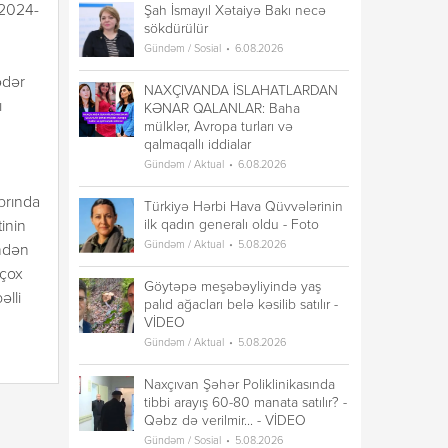
.2024-
Şah İsmayıl Xətaiyə Bakı necə
sökdürülür
Gündəm / Sosial
6.08.2026
ədər
NAXÇIVANDA İSLAHATLARDAN
ı
KƏNAR QALANLAR: Baha
mülklər, Avropa turları və
qalmaqallı iddialar
Gündəm / Aktual
6.08.2026
brında
Türkiyə Hərbi Hava Qüvvələrinin
ilk qadın generalı oldu - Foto
inin
Gündəm / Aktual
5.08.2026
indən
 çox
Göytəpə meşəbəyliyində yaş
lli
palıd ağacları belə kəsilib satılır -
VİDEO
Gündəm / Aktual
5.08.2026
Naxçıvan Şəhər Poliklinikasında
tibbi arayış 60-80 manata satılır? -
Qəbz də verilmir... - VİDEO
Gündəm / Sosial
5.08.2026