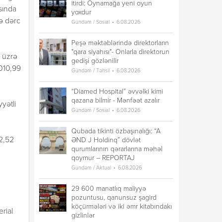
itirdi: Oynamağa yeni oyun
sında
yoxdur
də dərc
Gündəm / Sosial
6.08.2026
Peşə məktəblərində direktorların
"qara siyahısı"- Onlarla direktorun
ı üzrə
gedişi gözlənilir
010,99
Gündəm / Təhsil
6.08.2026
“Diamed Hospital” əvvəlki kimi
qazana bilmir - Mənfəət azalır
yətli
Gündəm / Sosial
6.08.2026
Qubada tikinti özbaşınalığı: “A
82,52
ƏND J Holdinq” dövlət
qurumlarının qərarlarına məhəl
qoymur – REPORTAJ
Gündəm / Aktual
6.08.2026
29 600 manatlıq maliyyə
pozuntusu, qanunsuz şagird
köçürmələri və iki əmr kitabındakı
rial
gizlinlər