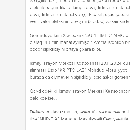
və işçilik daxil), 1 ədəd mətbəxt ət çəkən reduktorun
elektrik peçi indikator lampa dəyişdirilməsi (materi
dəyişdirilməsi (material və işçilik daxil), uşaq şöbə
ventilyator platasının dəyişimi (2 ədəd) və sair xırd
Göründüyü kimi Xəstəxana “SUPPLİMED” MMC-dən mü
olaraq 140 min manat ayırmışdır. Amma istənilən bi
qədər şişirdildiyini ortaya çıxara bilər.
İsmayıllı rayon Mərkəzi Xəstəxanası 28.11.2024-cü il
alınması) üzrə “KRİPTO LAB” Məhdud Məsuliyyətli 
burada da qiymətlərin şişirdildiyi açıq aşkar görsə
Qeyd edək ki, İsmayıllı rayon Mərkəzi Xəstəxanasında
gəldikdə isə…
Dəftərxana ləvazimatları, təsərrüfat və mətbəə ma
ildə “NUR-E.A.” Məhdud Məsuliyyətli Cəmiyyəti ilə b