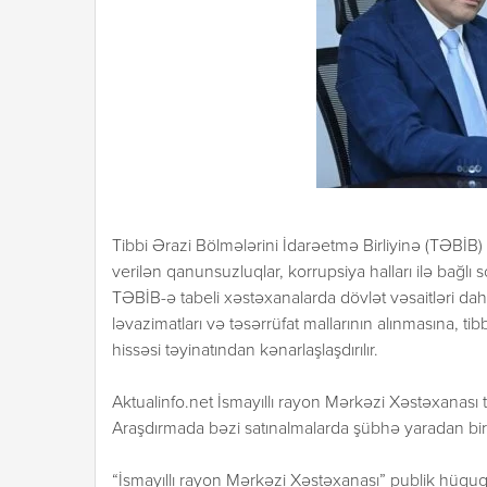
Tibbi Ərazi Bölmələrini İdarəetmə Birliyinə (TƏBİB) 
verilən qanunsuzluqlar, korrupsiya halları ilə bağl
TƏBİB-ə tabeli xəstəxanalarda dövlət vəsaitləri daha
ləvazimatları və təsərrüfat mallarının alınmasına, tib
hissəsi təyinatından kənarlaşlaşdırılır.
Aktualinfo.net İsmayıllı rayon Mərkəzi Xəstəxanası t
Araşdırmada bəzi satınalmalarda şübhə yaradan bir
“İsmayıllı rayon Mərkəzi Xəstəxanası” publik hüquqi 