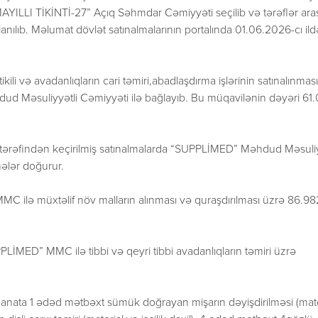
AYILLI TİKİNTİ-27” Açıq Səhmdar Cəmiyyəti seçilib və tərəflər ara
nılıb. Məlumat dövlət satınalmalarının portalında 01.06.2026-cı il
ili və avadanlıqların cari təmiri,abadlaşdırma işlərinin satınalınmas
d Məsuliyyətli Cəmiyyəti ilə bağlayıb. Bu müqavilənin dəyəri 61.
 tərəfindən keçirilmiş satınalmalarda “SUPPLİMED” Məhdud Məsuliy
hələr doğurur.
C ilə müxtəlif növ malların alınması və quraşdırılması üzrə 86.9
İMED” MMC ilə tibbi və qeyri tibbi avadanlıqların təmiri üzrə
ata 1 ədəd mətbəxt sümük doğrayan mişarın dəyişdirilməsi (mate