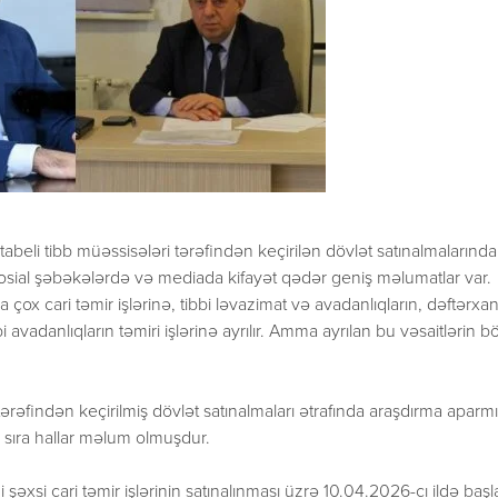
tabeli tibb müəssisələri tərəfindən keçirilən dövlət satınalmalarında
ı sosial şəbəkələrdə və mediada kifayət qədər geniş məlumatlar var.
 çox cari təmir işlərinə, tibbi ləvazimat və avadanlıqların, dəftərxa
bi avadanlıqların təmiri işlərinə ayrılır. Amma ayrılan bu vəsaitlərin 
ərəfindən keçirilmiş dövlət satınalmaları ətrafında araşdırma aparmı
 sıra hallar məlum olmuşdur.
şəxsi cari təmir işlərinin satınalınması üzrə 10.04.2026-cı ildə başl