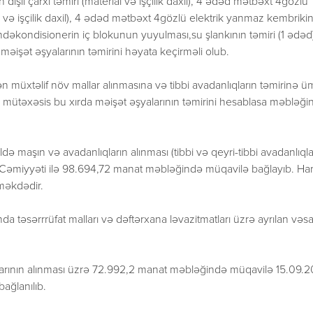
 dişli çarxı təmiri (material və işçilik daxil), 4 ədəd mətbəxt 4gözlü
al və işçilik daxil), 4 ədəd mətbəxt 4gözlü elektrik yanmaz kembriki
sindəkondisionerin iç blokunun yuyulması,su şlankının təmiri (1 ədəd
a məişət əşyalarının təmirini həyata keçirməli olub.
xtəlif növ mallar alınmasına və tibbi avadanlıqların təmirinə 
r mütəxəsis bu xırda məişət əşyalarının təmirini hesablasa məbləği
də maşın və avadanlıqların alınması (tibbi və qeyri-tibbi avadanlıqla
Cəmiyyəti ilə 98.694,72 manat məbləğində müqavilə bağlayıb. Hans
nməkdədir.
 təsərrrüfat malları və dəftərxana ləvazitmatları üzrə ayrılan vəsa
llarının alınması üzrə 72.992,2 manat məbləğində müqavilə 15.09.2
ağlanılıb.