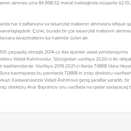
llarının alınması üzrə 84.898,52 manat məbləğində müqavilə 02.10
da hər il dəftərxana və təsərrüfat mallarının alınmasına kifayət q
ənarlaşlaşdırılır. Çünki, burada bir çox təsərrüfat mallarının alınmas
xana ləvazimatlarını isə həkimlər özləri alır.
105 çarpayılıq olmaqla 2014-cü ildə aparılan əsaslı yenidənqurma
direktoru Vidadi Rəhimovdur. Sözügedən vəzifəyə 2020-ci ilin oktya
vin kadrlarındandır. Vəzifəyə 2019-2021-ci illərdə TƏBİB İdarə Heyət
b.Buna baxmayaraq bu yaxınlarda TƏBİB-in icraçı direktoru vəzifəs
rkəzi Xəstəxanasında Vidadi Rəhimova geniş şəraitlər yaradıb, bir
açı direktoru Anar Bayramov onu vəzifədə nə qədər saxlayacaq bə