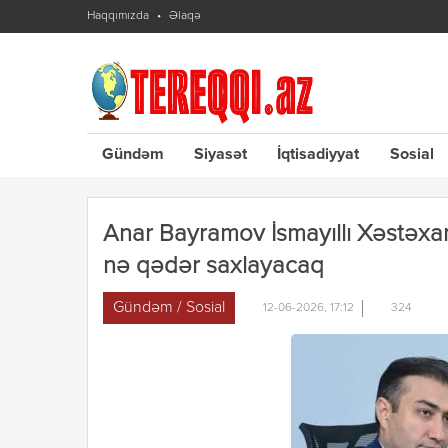
Haqqımızda
Əlaqə
Gündəm
Siyasət
İqtisadiyyat
Sosial
Anar Bayramov İsmayıllı Xəstəxa
nə qədər saxlayacaq
Gündəm / Sosial
12-06-2026, 17:12
324