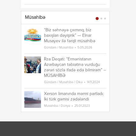
Müsahibə
“Biz səhnəyə çıxmırıq, biz
“B
baxışları dəyişirik” — Elnar
ba
Musayev ilə fərqli müsahibə
Mu
Gündəm / Musahibə
5.05.2026
Gü
Rza Deqati: “Ermənistanın
Rz
Azərbaycan təbiətinə vurduğu
A
zərəri sözlə ifadə edə bilmirəm” –
zə
MÜSAHİBƏ
M
Gündəm / Musahibə / Ölkə
14.11.2024
Gü
Xerson limanında mərmi partladı:
Xe
İki türk gəmisi zədələndi
İk
Musahibə / Dünya
25.01.2023
Mu