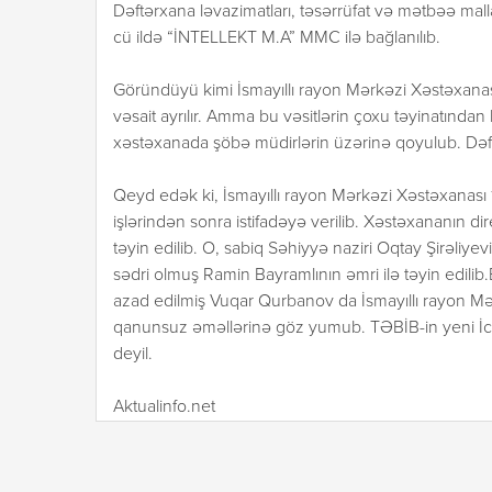
Dəftərxana ləvazimatları, təsərrüfat və mətbəə ma
cü ildə “İNTELLEKT M.A” MMC ilə bağlanılıb.
Göründüyü kimi İsmayıllı rayon Mərkəzi Xəstəxanasın
vəsait ayrılır. Amma bu vəsitlərin çoxu təyinatından k
xəstəxanada şöbə müdirlərin üzərinə qoyulub. Dəftər
Qeyd edək ki, İsmayıllı rayon Mərkəzi Xəstəxanası 
işlərindən sonra istifadəyə verilib. Xəstəxananın 
təyin edilib. O, sabiq Səhiyyə naziri Oqtay Şirəliye
sədri olmuş Ramin Bayramlının əmri ilə təyin edili
azad edilmiş Vuqar Qurbanov da İsmayıllı rayon Mə
qanunsuz əməllərinə göz yumub. TƏBİB-in yeni İcr
deyil.
Aktualinfo.net