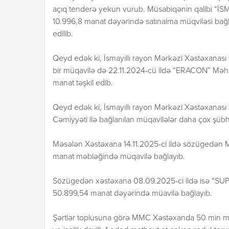
açıq tenderə yekun vurub. Müsabiqənin qalibi “İSM
10.996,8 manat dəyərində satınalma müqviləsi bağla
edilib.
Qeyd edək ki, İsmayıllı rayon Mərkəzi Xəstəxanası tik
bir müqavilə də 22.11.2024-cü ildə “ERACON” Məhdu
manat təşkil edib.
Qeyd edək ki, İsmayıllı rayon Mərkəzi Xəstəxanası
Cəmiyyəti ilə bağlanılan müqavilələr daha çox şüb
Məsələn Xəstəxana 14.11.2025-ci ildə sözügedən MM
manat məbləğində müqavilə bağlayıb.
Sözügedən xəstəxana 08.09.2025-ci ildə isə “SUPPL
50.899,54 manat dəyərində müavilə bağlayıb.
Şərtlər toplusuna görə MMC Xəstəxanda 50 min man