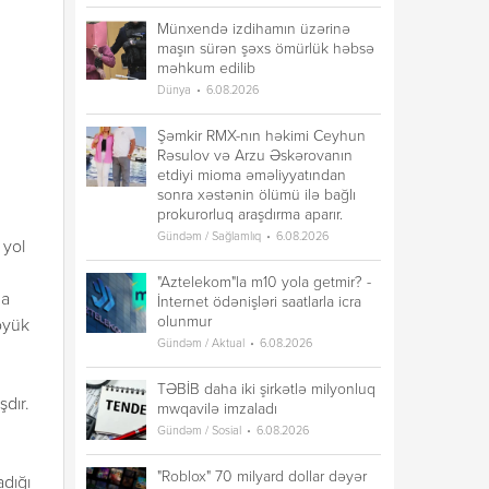
Münxendə izdihamın üzərinə
maşın sürən şəxs ömürlük həbsə
məhkum edilib
Dünya
6.08.2026
Şəmkir RMX-nın həkimi Ceyhun
Rəsulov və Arzu Əskərovanın
etdiyi mioma əməliyyatından
sonra xəstənin ölümü ilə bağlı
prokurorluq araşdırma aparır.
Gündəm / Sağlamlıq
6.08.2026
 yol
"Aztelekom"la m10 yola getmir? -
na
İnternet ödənişləri saatlarla icra
olunmur
böyük
Gündəm / Aktual
6.08.2026
TƏBİB daha iki şirkətlə milyonluq
şdır.
mwqavilə imzaladı
Gündəm / Sosial
6.08.2026
"Roblox" 70 milyard dollar dəyər
adığı