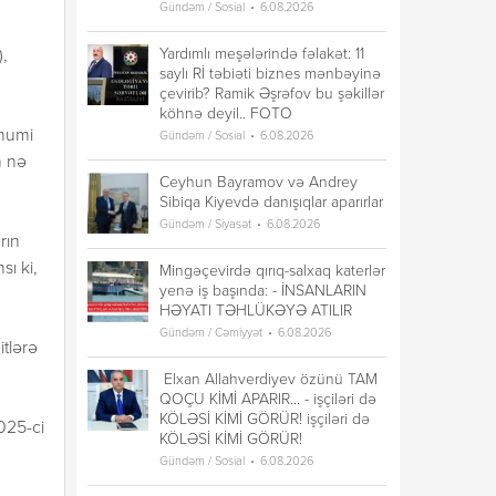
Gündəm / Sosial
6.08.2026
n
Yardımlı meşələrində fəlakət: 11
),
saylı Rİ təbiəti biznes mənbəyinə
çevirib? Ramik Əşrəfov bu şəkillər
köhnə deyil.. FOTO
ümumi
Gündəm / Sosial
6.08.2026
n nə
Ceyhun Bayramov və Andrey
Sibiqa Kiyevdə danışıqlar aparırlar
Gündəm / Siyasət
6.08.2026
rın
ı ki,
Mingəçevirdə qırıq-salxaq katerlər
yenə iş başında: - İNSANLARIN
HƏYATI TƏHLÜKƏYƏ ATILIR
Gündəm / Cəmiyyət
6.08.2026
itlərə
Elxan Allahverdiyev özünü TAM
QOÇU KİMİ APARIR... - işçiləri də
KÖLƏSİ KİMİ GÖRÜR! işçiləri də
025-ci
KÖLƏSİ KİMİ GÖRÜR!
Gündəm / Sosial
6.08.2026