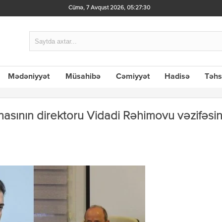
Cümə, 7 Avqust 2026
,
05:27:31
Mədəniyyət
Müsahibə
Cəmiyyət
Hadisə
Təhs
nasının direktoru Vidadi Rəhimovu vəzifəsi