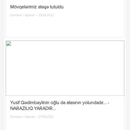
Mövqelərimiz atəşə tutuldu
Gündəm / Siyasət
29.06.2022
Yusif Qədimbəylinin oğlu da atasının yolundadır... -
NARAZILIQ YARADIR...
Gündəm / Siyasət
27.06.2022