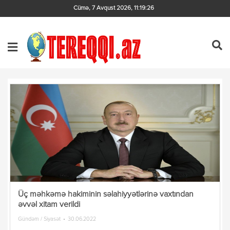
Cümə, 7 Avqust 2026
,
11:19:26
Üç məhkəmə hakiminin səlahiyyətlərinə vaxtından
əvvəl xitam verildi
Gündəm / Siyasət
30.06.2022