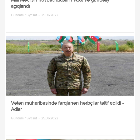
Milli Məclisin növbəti iclasının vaxtı və gündəliyi
açıqlandı
Gündəm / Siyasət
25.06.2022
Vətən müharibəsində fərqlənən hərbçilər təltif edildi -
Adlar
Gündəm / Siyasət
25.06.2022