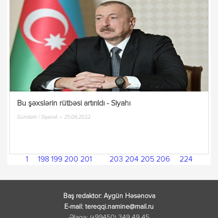
Bu şəxslərin rütbəsi artırıldı - Siyahı
Gündəm / Siyasət
25.06.2022
1
...
198
199
200
201
202
203
204
205
206
...
224
Baş redaktor: Aygün Həsənova
E-mail: tereqqi.namine@mail.ru
Əlaqə: (+99450) 349 49 45