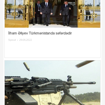
İlham Əliyev Türkmənistanda səfərdədir
Siyasət
29.06.2022