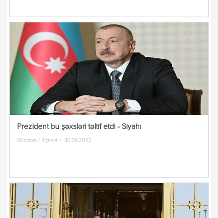
Prezident bu şəxsləri təltif etdi - Siyahı
Gündəm / Siyasət
30.06.2022