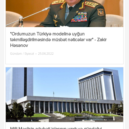
"Ordumuzun Türkiyə modelinə uyğun
təkmilləşdirilməsində müsbət nəticələr var" - Zakir
Həsənov
Gündəm / Siyasət
25.06.2022