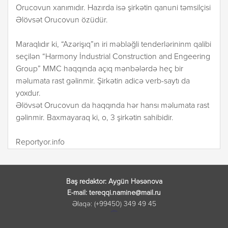
Orucovun xanımıdır. Hazırda isə şirkətin qanuni təmsilçisi
Əlövsət Orucovun özüdür.
Maraqlıdır ki, “Azərişıq”ın iri məbləğli tenderlərininm qalibi
seçilən “Harmony İndustrial Construction and Engeering
Group” MMC haqqında açıq mənbələrdə heç bir
məlumata rast gəlinmir. Şirkətin adicə verb-saytı da
yoxdur.
Əlövsət Orucovun da haqqında hər hansı məlumata rast
gəlinmir. Baxmayaraq ki, o, 3 şirkətin sahibidir.
Reportyor.info
Baş redaktor: Aygün Həsənova
E-mail: tereqqi.namine@mail.ru
Əlaqə: (+99450) 349 49 45
лордфильм
русские сериалы