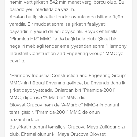
həmin vaxt şirkətin 542 min manat vergi borcu olub. Bu
barədə yerli mediada da yazılıb.
Adətən bu tip şirkətlər tender oyunlarında istifadə üçün
yaradılır. Bir müddət sonra isə şirkətin fəaliyyəti
dayandırılır, yaxud da adı dəyişdirilir. Böyük ehtimalla
“Piramida F.R” MMC ilə də bağlı belə olub. Şirkət bir
neçə iri məbləğli tender əməliyyatından sonra “Harmony
İndustrial Construction and Engeering Group” MMC-yə
çevrilib.
“Harmony İndustrial Construction and Engeering Group”
MMC-nin hüquqi ünvanına gəlincə, bu ünvanda daha iki
şirkət qeydiyyatdadır. Onlardan biri “Piramida-2001”
MMC, digəri isə “A-Marble” MMC-dir.
Əlövsət Orucov həm də “A-Marble” MMC-nin qanuni
təmsilçisidir. “Piramida-2001” MMC də onun
nəzarətindədir.
Bu şirkətin qanuni təmsilçisi Orucova Maya Zülfüqar qızı
olub. Ehtimal olunur ki, Maya Orucova Əlövsət