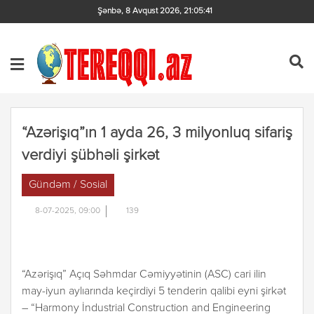
Şənbə, 8 Avqust 2026
,
21:05:41
“Azərişıq”ın 1 ayda 26, 3 milyonluq sifariş
verdiyi şübhəli şirkət
Gündəm / Sosial
8-07-2025, 09:00
139
“Azərişıq” Açıq Səhmdar Cəmiyyətinin (ASC) cari ilin
may-iyun aylıarında keçirdiyi 5 tenderin qalibi eyni şirkət
– “Harmony İndustrial Construction and Engineering