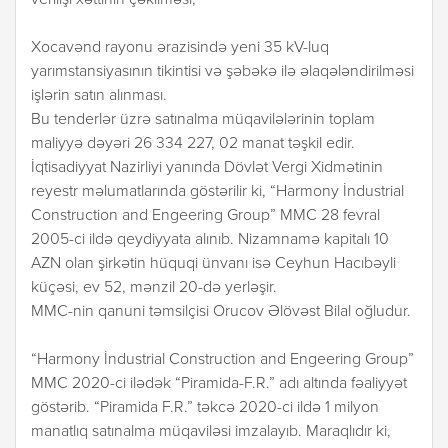
verilişi xəttinin çəkilməsi;
Xocavənd rayonu ərazisində yeni 35 kV-luq
yarımstansiyasının tikintisi və şəbəkə ilə əlaqələndirilməsi
işlərin satın alınması.
Bu tenderlər üzrə satınalma müqavilələrinin toplam
maliyyə dəyəri 26 334 227, 02 manat təşkil edir.
İqtisadiyyat Nazirliyi yanında Dövlət Vergi Xidmətinin
reyestr məlumatlarında göstərilir ki, “Harmony İndustrial
Construction and Engeering Group” MMC 28 fevral
2005-ci ildə qeydiyyata alınıb. Nizamnamə kapitalı 10
AZN olan şirkətin hüquqi ünvanı isə Ceyhun Hacıbəyli
küçəsi, ev 52, mənzil 20-də yerləşir.
MMC-nin qanuni təmsilçisi Orucov Əlövəst Bilal oğludur.
“Harmony İndustrial Construction and Engeering Group”
MMC 2020-ci ilədək “Piramida-F.R.” adı altında fəaliyyət
göstərib. “Piramida F.R.” təkcə 2020-ci ildə 1 milyon
manatlıq satınalma müqaviləsi imzalayıb. Maraqlıdır ki,