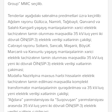
Group” MMC seçilib.
Tenderlər aşağıdakı satınalma predmetləri üzrə keçirilib:
Ağdam rayonu Güllücə, Nəmirli, Tağıbəyli, Qərvənd və
Salahlı Kəngərli yaşayış məntəqələrinin xarici elektrik
təchizatının təmin olunması məqsədilə 35 kV-luq yeni iki
dövrəli ÖİN(SİP-3) elektrik verilişi xətlərinin çəkilişi;
Cəbrayıl rayonu Soltanlı, Sarıcallı, Maşanlı, BöyüK
Mərcanlı və Karxunlu yaşayış məntəqələrinin xarici
elektrik təchizatının təmin olunması məqsədilə 35 kV-luq
yeni iki dövrəli ÖİN(SİP-3) elektrik verilişi xətlərinin
çəkiməsi;
Müdafiə Nazirliyinə məxsus hərbi hissələrin elektrik
təchizatının təmin edilməsi məqsədilə komplekt
transformator məntəqələrinin quraşdırılması və 35 kV-luq
yeni elektrik verilişi xətlərinin çəkilişi;
“Ağdərə” yarımstansiyası ilə “Suqovuşan” yarımstansiyası
arasında 35 kV-luq yeni iki dövrəli ÖİN(SİP-3) elektrik