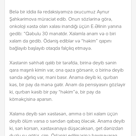
Belə bir iddia ilə redaksiyamıza oxucumuz Aynur
Şahkərimova müraciət edib. Onun sözlərinə görə,
onkoloji xəstə olan xalası inandığı üçün E.Əlinin yanına
gedib: “Qəbulu 30 manatdır. Xalamla anam və o biri
xalam da gedib. Ödəniş ediblər və “həkim” qapını
bağlayıb başlayıb otaqda falçılıq etməyə.
Xəstənin səhhəti qalıb bir tərəfdə, birinə deyib sənin
qara maşınlı kimin var, ona qəza görsənir, o birinə deyib
səndə ağırlıq var, məni basır. Anama deyib ki, qurban
kəs, bir pay da mənə gətir. Anam da pensiyasını gözləyir
ki, qurban kəsib bir pay “həkim”ə, bir pay da
köməkçisinə aparsın.
Xalama deyib sən xəstəsən, amma o biri xalam üçün
deyib ölüm varsa o səndən qabaq öləcək. Anama deyib
ki, sən korsan, xəstəxanaya düşəcəksən, get dənizdən