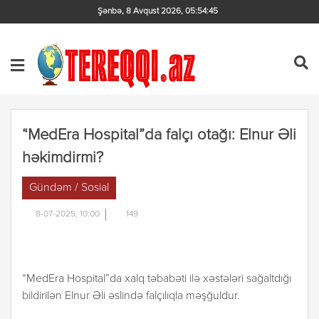
Şənbə, 8 Avqust 2026
,
05:54:45
“MedEra Hospital”da falçı otağı: Elnur Əli
həkimdirmi?
Gündəm / Sosial
8-07-2025, 10:00
149
“MedEra Hospital”da xalq təbabəti ilə xəstələri sağaltdığı
bildirilən Elnur Əli əslində falçılıqla məşğuldur.