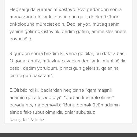
Heç sarğı da vurmadım xəstəyə. Evə gedəndən sonra
mənə zəng etdilər ki, qusur, qan gəlir, dedim özünün
onkoloquna müraciət edin. Dedilər yox, mütləq sənin
yanına gətirmək istəyirik, dedim gətirin, amma stasionara
qoyacağıq.
3 gündən sonra baxdım ki, yenə gəldilər, bu dəfə 3 bacı.
O qədər analiz, müayinə cavabları dedilər ki, məni ağırlıq
basdı, dedim yoruldum, birinci gün gələrsiz, qalanına
birinci gün baxaram”.
E.Əli bildirdi ki, bacılardan heç birinə “qara maşınlı
adamın qəza törədəcəyi”, “qurban kəsməli olması”
barədə heç nə deməyib: “Bunu demək üçün adamın
əlində fakt-sübut olmalıdır, onlar sübutsuz
danışırlar”./afn.az