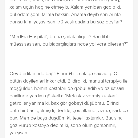
duzlu su götür, çim. Ödənişi edilməsinə baxmayaraq,
xalam üçün heç nə etməyib. Xalam yenidən gedib ki,
pul ödəmişəm, falıma baxsın. Anama deyib sən ərinlə
qonşu kimi yaşayırsan. 70 yaşlı qadına bu söz deyilər?
“MedEra Hospital”, bu nə şarlatanlıqdır? Sən tibb
müəssisəsisən, bu biabırçılıqlara necə yol verə bilərsən?”
Qeyd edilənlərlə bağlı Elnur Əli ilə əlaqə saxladıq. O,
bütün deyilənləri inkar etdi. Bildirdi ki, manual terapiya ilə
məşğuldur, həmin xəstələri də qəbul edib və öz ixtisası
daxilində yardım göstərib: “Metastaz vermiş xəstəni
gətirdilər yanıma ki, bax gör göbəyi düşübmü. Birinci
dəfə bir bacı gəlmişdi, dedi ki, çox əlləmə, əzmə, sadəcə
bax. Mən də başa düşdüm ki, təsəlli axtarırlar. Bacısına
göz vurub xəstəyə dedim ki, sənə ölüm görsənmir,
yaxşısan.