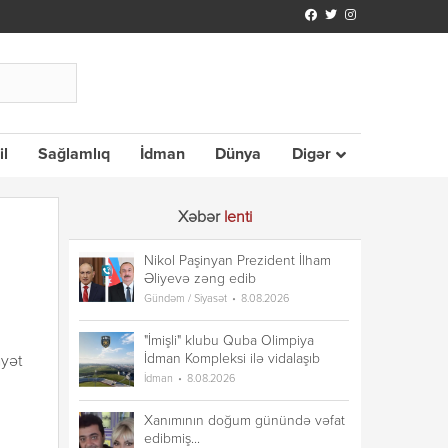
il
Sağlamlıq
İdman
Dünya
Digər
Xəbər
lenti
Nikol Paşinyan Prezident İlham
Əliyevə zəng edib
Gündəm / Siyasət
8.08.2026
"İmişli" klubu Quba Olimpiya
İdman Kompleksi ilə vidalaşıb
ayət
İdman
8.08.2026
Xanımının doğum günündə vəfat
edibmiş...