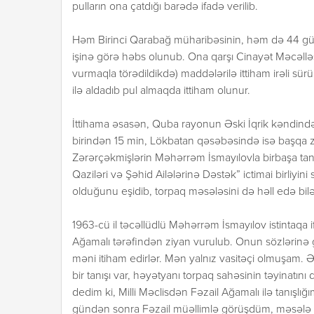
pulların ona çatdığı barədə ifadə verilib.
Həm Birinci Qarabağ müharibəsinin, həm də 44 gün
işinə görə həbs olunub. Ona qarşı Cinayət Məcəlləs
vurmaqla törədildikdə) maddələrilə ittiham irəli sür
ilə aldadıb pul almaqda ittiham olunur.
İttihama əsasən, Quba rayonun Əski İqrik kəndin
birindən 15 min, Lökbatan qəsəbəsində isə başqa 
Zərərçəkmişlərin Məhərrəm İsmayılovla birbaşa tanışl
Qaziləri və Şəhid Ailələrinə Dəstək” ictimai birliyin
olduğunu eşidib, torpaq məsələsini də həll edə bil
1963-cü il təcəllüdlü Məhərrəm İsmayılov istintaqa i
Ağamalı tərəfindən ziyan vurulub. Onun sözlərinə 
məni itiham edirlər. Mən yalnız vasitəçi olmuşam. 
bir tanışı var, həyətyanı torpaq sahəsinin təyinatın
dedim ki, Milli Məclisdən Fəzail Ağamalı ilə tanışlığ
gündən sonra Fəzail müəllimlə görüşdüm, məsələ b