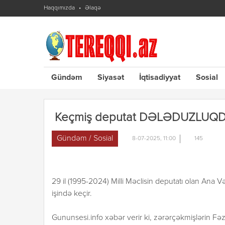
Haqqımızda
Əlaqə
Gündəm
Siyasət
İqtisadiyyat
Sosial
Keçmiş deputat DƏLƏDUZLUQDA 
Gündəm / Sosial
8-07-2025, 11:00
145
29 il (1995-2024) Milli Məclisin deputatı olan Ana V
işində keçir.
Gununsesi.info xəbər verir ki, zərərçəkmişlərin Fəza