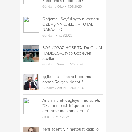
Electronics həqiqətləri!
Gündəm / Ölkə
7.08.2026
Qağaməli Seyfullayevin kantoru
ÖZBAŞINA QALIB... - TOTAL
NARAZILIQ...
Gündəm
7.08.2026
SOS:KƏPƏZ HOSPİTALDA ÖLÜM
HADİSƏSI-Cavab Gözləyən
Suallar
Gündəm / Sosial
7.08.2026
İşçilərin təbii axını budurmu
cənab Rovşən Nəcəf ?
Gündəm / Aktual
7.08.2026
Ananın ürək dağlayan müraciəti:
"Qızımın təhsil hüququnun
qorunmasına kömək edin"
Aktual
7.08.2026
Yeni agentliyin mətbuat katibi o