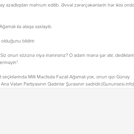
y azadlıqdan məhrum edilib. Əvvəl zərərçəkənlərin hər ikisi ond
ğamalı ilə əlaqə saxlayıb.
 olduğunu bildirir:
Siz onun sözünə niyə inanırsınız? O adam mənə şər atır, dedikləri
verməyin”.
 seçkilərində Milli Məclisdə Fəzail Ağamalı yox, onun qızı Günay
i Ana Vətən Partiyasının Qadınlar Şurasının sədridir.(Gununsesi.info