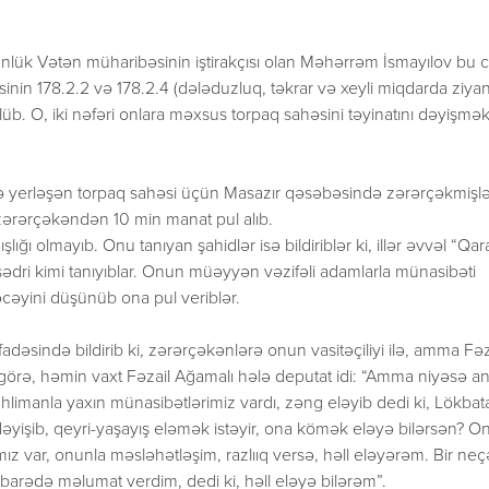
lük Vətən müharibəsinin iştirakçısı olan Məhərrəm İsmayılov bu c
inin 178.2.2 və 178.2.4 (dələduzluq, təkrar və xeyli miqdarda ziya
ülüb. O, iki nəfəri onlara məxsus torpaq sahəsini təyinatını dəyişmək
də yerləşən torpaq sahəsi üçün Masazır qəsəbəsində zərərçəkmişl
zərərçəkəndən 10 min manat pul alıb.
ığı olmayıb. Onu tanıyan şahidlər isə bildiriblər ki, illər əvvəl “Qa
i sədri kimi tanıyıblar. Onun müəyyən vəzifəli adamlarla münasibəti
əcəyini düşünüb ona pul veriblər.
fadəsində bildirib ki, zərərçəkənlərə onun vasitəçiliyi ilə, amma Fəz
görə, həmin vaxt Fəzail Ağamalı hələ deputat idi: “Amma niyəsə a
Əhlimanla yaxın münasibətlərimiz vardı, zəng eləyib dedi ki, Lökba
ı dəyişib, qeyri-yaşayış eləmək istəyir, ona kömək eləyə bilərsən? O
ımız var, onunla məsləhətləşim, razlııq versə, həll eləyərəm. Bir neç
arədə məlumat verdim, dedi ki, həll eləyə bilərəm”.