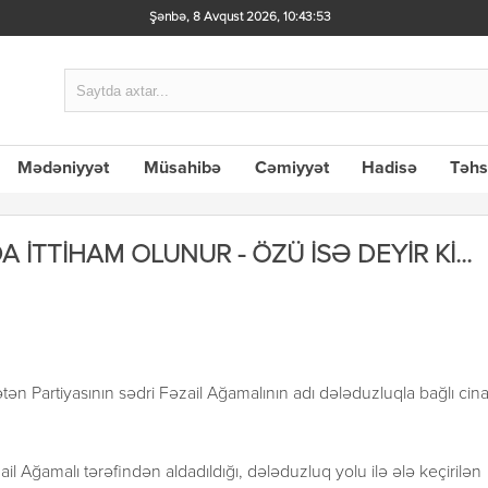
Şənbə, 8 Avqust 2026
,
10:43:54
Mədəniyyət
Müsahibə
Cəmiyyət
Hadisə
Təhs
İTTİHAM OLUNUR - ÖZÜ İSƏ DEYİR Kİ...
ətən Partiyasının sədri Fəzail Ağamalının adı dələduzluqla bağlı cin
il Ağamalı tərəfindən aldadıldığı, dələduzluq yolu ilə ələ keçirilən