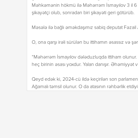
Məhkəmənin hökmü ilə Məhərrəm İsmayılov 3 il 6 a
şikayətçi olub, sonradan biri şikayəti geri götürüb.
Məsələ ilə bağlı əməkdaşımız sabiq deputat Fəzail A
O, ona qarşı irəli sürülən bu ittihamın əsassız və şər
“Məhərrəm İsmayılov dələduzluqda ittiham olunur. 
heç birinin əsası yoxdur. Yalan danışır. Əhəmiyyət 
Qeyd edək ki, 2024-cü ildə keçirilən son parlament
Ağamalı təmsil olunur. O da atasının rəhbərlik etdiy