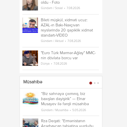
oldu - Foto
Gündəm / Sosial
7.08.2026
Bileti müşkül, xidməti ucuz:
AZAL-ın Bakı-Naxçıvan
reyslərində 20 qəpiklik xidmət
standartı-VİDEO
Gündəm / Aktual
7.08.2026
"Euro Türk Mərmər-Ağlay" MMC-
nin dövlətə borcu var
Dünya
7.08.2026
Müsahibə
“Biz səhnəyə çıxmırıq, biz
“B
baxışları dəyişirik” — Elnar
ba
Musayev ilə fərqli müsahibə
Mu
Gündəm / Musahibə
5.05.2026
Gü
Rza Deqati: “Ermənistanın
Rz
Azərbaycan təbiətinə vurduğu
A