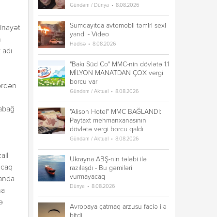
Gündəm / Dünya
8.08.2026
Sumqayıtda avtomobil təmiri sexi
inayət
yandı - Video
n
Hadisə
8.08.2026
 adı
"Bakı Süd Co" MMC-nin dövlətə 1.1
MİLYON MANATDAN ÇOX vergi
borcu var
ərdən
Gündəm / Aktual
8.08.2026
rabağ
"Alison Hotel" MMC BAĞLANDI:
Paytaxt mehmanxanasının
dövlətə vergi borcu qaldı
Gündəm / Aktual
8.08.2026
ail
Ukrayna ABŞ-nin tələbi ilə
ncaq
razılaşdı - Bu gəmiləri
vurmayacaq
tanda
Dünya
8.08.2026
na
ə
Avropaya çatmaq arzusu faciə ilə
bitdi