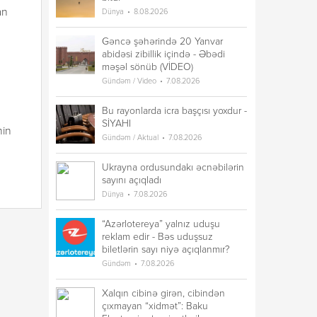
an
Dünya
8.08.2026
Gəncə şəhərində 20 Yanvar
abidəsi zibillik içində - Əbədi
məşəl sönüb (VİDEO)
Gündəm / Video
7.08.2026
Bu rayonlarda icra başçısı yoxdur -
SİYAHI
nin
Gündəm / Aktual
7.08.2026
Ukrayna ordusundakı əcnəbilərin
sayını açıqladı
Dünya
7.08.2026
)
“Azərlotereya” yalnız uduşu
reklam edir - Bəs uduşsuz
biletlərin sayı niyə açıqlanmır?
Gündəm
7.08.2026
Xalqın cibinə girən, cibindən
çıxmayan “xidmət”: Baku