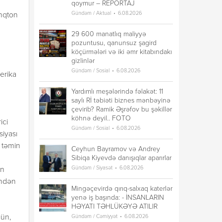
qoymur – REPORTAJ
Gündəm / Aktual
6.08.2026
inqton
29 600 manatlıq maliyyə
pozuntusu, qanunsuz şagird
köçürmələri və iki əmr kitabındakı
gizlinlər
Gündəm / Sosial
6.08.2026
erika
Yardımlı meşələrində fəlakət: 11
saylı Rİ təbiəti biznes mənbəyinə
çevirib? Ramik Əşrəfov bu şəkillər
köhnə deyil.. FOTO
ici
Gündəm / Sosial
6.08.2026
siyası
 təmin
Ceyhun Bayramov və Andrey
Sibiqa Kiyevdə danışıqlar aparırlar
Gündəm / Siyasət
6.08.2026
ın
indən
Mingəçevirdə qırıq-salxaq katerlər
yenə iş başında: - İNSANLARIN
HƏYATI TƏHLÜKƏYƏ ATILIR
Gündəm / Cəmiyyət
6.08.2026
hün,