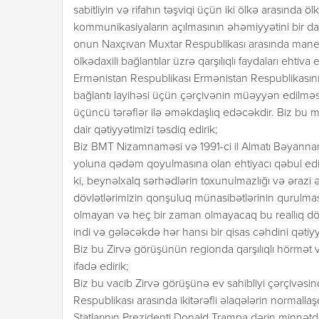
sabitliyin və rifahın təşviqi üçün iki ölkə arasında ö
kommunikasiyaların açılmasının əhəmiyyətini bir da
onun Naxçıvan Muxtar Respublikası arasında maneə
ölkədaxili bağlantılar üzrə qarşılıqlı faydaları ehtiva e
Ermənistan Respublikası Ermənistan Respublikasın
bağlantı layihəsi üçün çərçivənin müəyyən edilməsi
üçüncü tərəflər ilə əməkdaşlıq edəcəkdir. Biz bu
dair qətiyyətimizi təsdiq edirik;
Biz BMT Nizamnaməsi və 1991-ci il Almatı Bəyanna
yoluna qədəm qoyulmasına olan ehtiyacı qəbul edi
ki, beynəlxalq sərhədlərin toxunulmazlığı və ərazi
dövlətlərimizin qonşuluq münasibətlərinin qurulmas
olmayan və heç bir zaman olmayacaq bu reallıq dövl
indi və gələcəkdə hər hansı bir qisas cəhdini qətiyyə
Biz bu Zirvə görüşünün regionda qarşılıqlı hörmət 
ifadə edirik;
Biz bu vacib Zirvə görüşünə ev sahibliyi çərçivəs
Respublikası arasında ikitərəfli əlaqələrin normallaş
Ştatlarının Prezidenti Donald Trampa dərin minnətdar