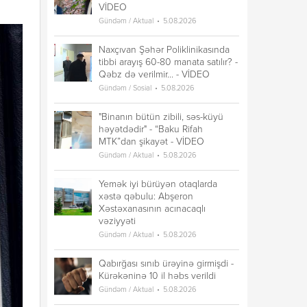
VİDEO
Gündəm / Aktual
5.08.2026
Naxçıvan Şəhər Poliklinikasında
tibbi arayış 60-80 manata satılır? -
Qəbz də verilmir... - VİDEO
Gündəm / Sosial
5.08.2026
"Binanın bütün zibili, səs-küyü
həyətdədir" - “Baku Rifah
MTK”dan şikayət - VİDEO
Gündəm / Aktual
5.08.2026
Yemək iyi bürüyən otaqlarda
xəstə qəbulu: Abşeron
Xəstəxanasının acınacaqlı
vəziyyəti
Gündəm / Aktual
5.08.2026
Qabırğası sınıb ürəyinə girmişdi -
Kürəkəninə 10 il həbs verildi
Gündəm / Aktual
5.08.2026