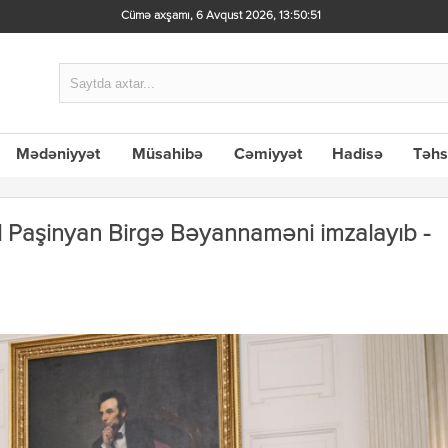
Cümə axşamı, 6 Avqust 2026
,
13:50:53
Mədəniyyət
Müsahibə
Cəmiyyət
Hadisə
Təhs
l Paşinyan Birgə Bəyannaməni imzalayıb -