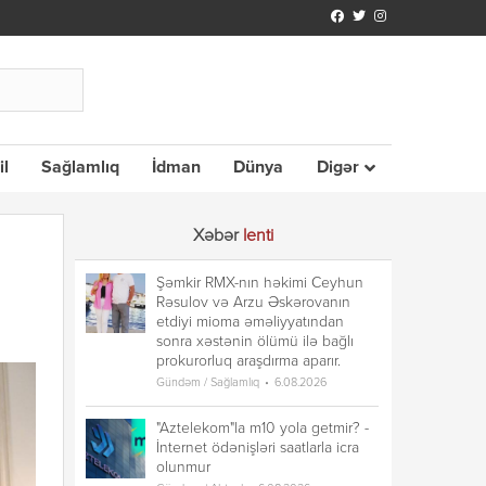
il
Sağlamlıq
İdman
Dünya
Digər
Xəbər
lenti
Şəmkir RMX-nın həkimi Ceyhun
Rəsulov və Arzu Əskərovanın
etdiyi mioma əməliyyatından
sonra xəstənin ölümü ilə bağlı
prokurorluq araşdırma aparır.
Gündəm / Sağlamlıq
6.08.2026
"Aztelekom"la m10 yola getmir? -
İnternet ödənişləri saatlarla icra
olunmur