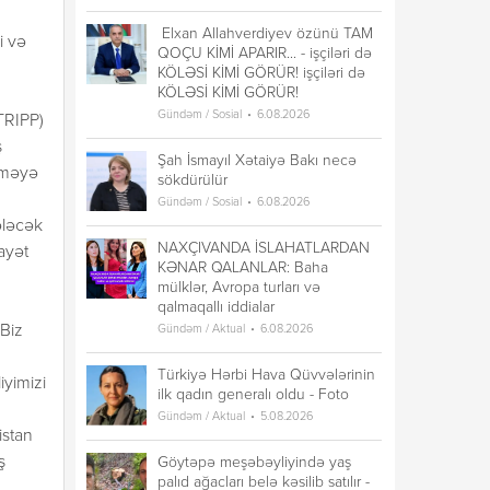
Elxan Allahverdiyev özünü TAM
i və
QOÇU KİMİ APARIR... - işçiləri də
KÖLƏSİ KİMİ GÖRÜR! işçiləri də
KÖLƏSİ KİMİ GÖRÜR!
Gündəm / Sosial
6.08.2026
TRIPP)
ş
Şah İsmayıl Xətaiyə Bakı necə
rməyə
sökdürülür
Gündəm / Sosial
6.08.2026
ələcək
NAXÇIVANDA İSLAHATLARDAN
ayət
KƏNAR QALANLAR: Baha
mülklər, Avropa turları və
qalmaqallı iddialar
Gündəm / Aktual
6.08.2026
 Biz
Türkiyə Hərbi Hava Qüvvələrinin
iyimizi
ilk qadın generalı oldu - Foto
Gündəm / Aktual
5.08.2026
istan
ş
Göytəpə meşəbəyliyində yaş
palıd ağacları belə kəsilib satılır -