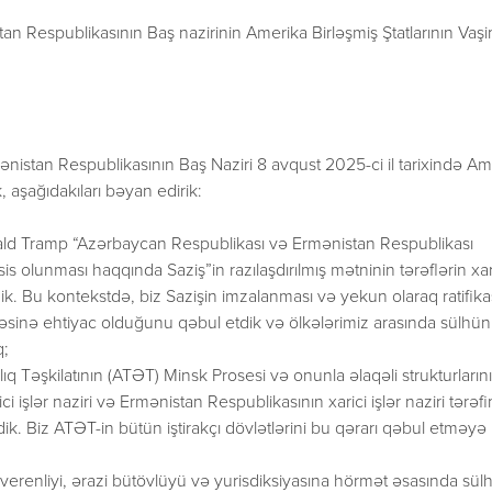
n Respublikasının Baş nazirinin Amerika Birləşmiş Ştatlarının Vaş
nistan Respublikasının Baş Naziri 8 avqust 2025-ci il tarixində Am
 aşağıdakıları bəyan edirik:
onald Tramp “Azərbaycan Respublikası və Ermənistan Respublikası
is olunması haqqında Saziş”in razılaşdırılmış mətninin tərəflərin xar
tdik. Bu kontekstdə, biz Sazişin imzalanması və yekun olaraq ratifika
əsinə ehtiyac olduğunu qəbul etdik və ölkələrimiz arasında sülhün
q;
 Təşkilatının (ATƏT) Minsk Prosesi və onunla əlaqəli strukturların
işlər naziri və Ermənistan Respublikasının xarici işlər naziri tərəf
k. Biz ATƏT-in bütün iştirakçı dövlətlərini bu qərarı qəbul etməyə
erenliyi, ərazi bütövlüyü və yurisdiksiyasına hörmət əsasında sül