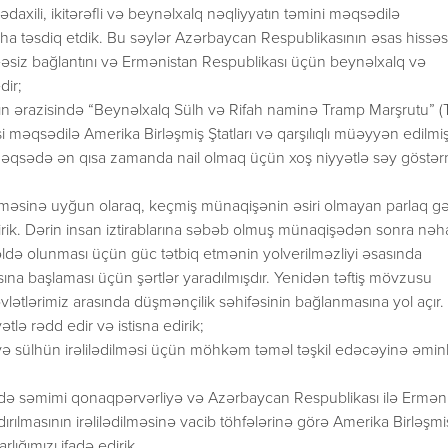
lkədaxili, ikitərəfli və beynəlxalq nəqliyyatın təmini məqsədilə
ha təsdiq etdik. Bu səylər Azərbaycan Respublikasının əsas hissəs
siz bağlantını və Ermənistan Respublikası üçün beynəlxalq və
dir;
ın ərazisində “Beynəlxalq Sülh və Rifah naminə Tramp Marşrutu” (
 məqsədilə Amerika Birləşmiş Ştatları və qarşılıqlı müəyyən edilmi
 məqsədə ən qısa zamanda nail olmaq üçün xoş niyyətlə səy göstə
məsinə uyğun olaraq, keçmiş münaqişənin əsiri olmayan parlaq g
rik. Dərin insan iztirablarına səbəb olmuş münaqişədən sonra nəh
 əldə olunması üçün güc tətbiq etmənin yolverilməzliyi əsasında
ına başlaması üçün şərtlər yaradılmışdır. Yenidən təftiş mövzusu
ətlərimiz arasında düşmənçilik səhifəsinin bağlanmasına yol açır.
tlə rədd edir və istisna edirik;
və sülhün irəlilədilməsi üçün möhkəm təməl təşkil edəcəyinə əminl
ində səmimi qonaqpərvərliyə və Azərbaycan Respublikası ilə Ermən
dırılmasının irəlilədilməsinə vacib töhfələrinə görə Amerika Birləşmi
lığımızı ifadə edirik.