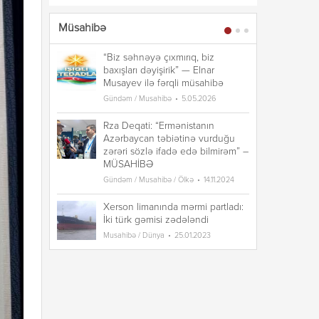
Müsahibə
“Biz səhnəyə çıxmırıq, biz
“B
baxışları dəyişirik” — Elnar
ba
Musayev ilə fərqli müsahibə
Mu
Gündəm / Musahibə
5.05.2026
Gü
Rza Deqati: “Ermənistanın
Rz
Azərbaycan təbiətinə vurduğu
A
zərəri sözlə ifadə edə bilmirəm” –
zə
MÜSAHİBƏ
M
Gündəm / Musahibə / Ölkə
14.11.2024
Gü
Xerson limanında mərmi partladı:
Xe
İki türk gəmisi zədələndi
İk
Musahibə / Dünya
25.01.2023
Mu