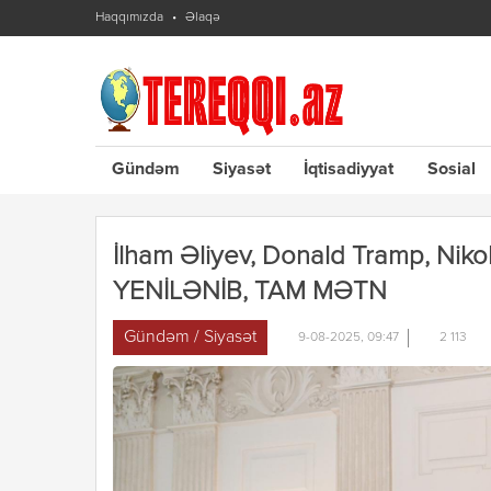
Haqqımızda
Əlaqə
Gündəm
Siyasət
İqtisadiyyat
Sosial
İlham Əliyev, Donald Tramp, Niko
YENİLƏNİB, TAM MƏTN
Gündəm / Siyasət
9-08-2025, 09:47
2 113