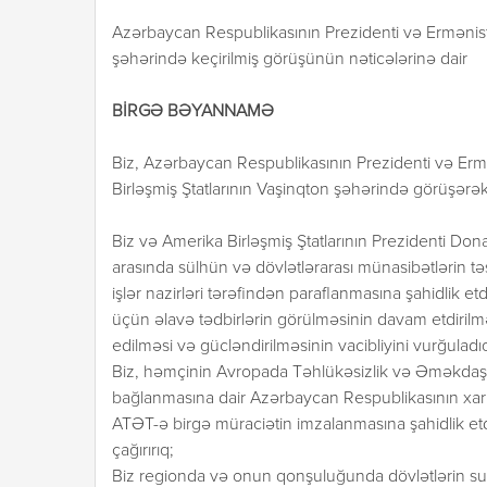
Azərbaycan Respublikasının Prezidenti və Ermənista
şəhərində keçirilmiş görüşünün nəticələrinə dair
BİRGƏ BƏYANNAMƏ
Biz, Azərbaycan Respublikasının Prezidenti və Ermə
Birləşmiş Ştatlarının Vaşinqton şəhərində görüşərək,
Biz və Amerika Birləşmiş Ştatlarının Prezidenti D
arasında sülhün və dövlətlərarası münasibətlərin təs
işlər nazirləri tərəfindən paraflanmasına şahidlik e
üçün əlavə tədbirlərin görülməsinin davam etdirilm
edilməsi və gücləndirilməsinin vacibliyini vurğuladı
Biz, həmçinin Avropada Təhlükəsizlik və Əməkdaşlıq
bağlanmasına dair Azərbaycan Respublikasının xarici 
ATƏT-ə birgə müraciətin imzalanmasına şahidlik etdi
çağırırıq;
Biz regionda və onun qonşuluğunda dövlətlərin suv