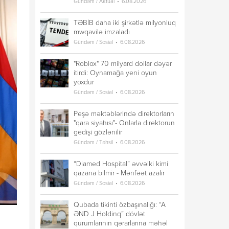
Gündəm / Aktual
6.08.2026
TƏBİB daha iki şirkətlə milyonluq
mwqavilə imzaladı
Gündəm / Sosial
6.08.2026
"Roblox" 70 milyard dollar dəyər
itirdi: Oynamağa yeni oyun
yoxdur
Gündəm / Sosial
6.08.2026
Peşə məktəblərində direktorların
"qara siyahısı"- Onlarla direktorun
gedişi gözlənilir
Gündəm / Təhsil
6.08.2026
“Diamed Hospital” əvvəlki kimi
qazana bilmir - Mənfəət azalır
Gündəm / Sosial
6.08.2026
Qubada tikinti özbaşınalığı: “A
ƏND J Holdinq” dövlət
qurumlarının qərarlarına məhəl