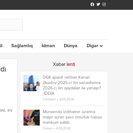
il
Sağlamlıq
İdman
Dünya
Digər
Xəbər
lenti
dı
DGK aparat rəhbəri Kənan
Əsədov 2025-ci ilin sənədlərinə
2026-cı ilin qaydaları ilə yanaşır?
-İDDİA
Cəmiyyət
6.08.2026
si, ev
Münxendə izdihamın üzərinə
maşın sürən şəxs ömürlük həbsə
məhkum edilib
Dünya
6.08.2026