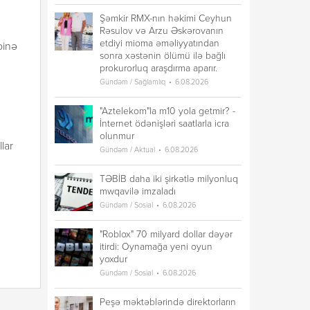
Şəmkir RMX-nın həkimi Ceyhun
Rəsulov və Arzu Əskərovanın
etdiyi mioma əməliyyatından
pinə
sonra xəstənin ölümü ilə bağlı
prokurorluq araşdırma aparır.
Gündəm / Sağlamlıq
6.08.2026
"Aztelekom"la m10 yola getmir? -
İnternet ödənişləri saatlarla icra
olunmur
llar
Gündəm / Aktual
6.08.2026
TƏBİB daha iki şirkətlə milyonluq
mwqavilə imzaladı
Gündəm / Sosial
6.08.2026
"Roblox" 70 milyard dollar dəyər
itirdi: Oynamağa yeni oyun
yoxdur
Gündəm / Sosial
6.08.2026
Peşə məktəblərində direktorların