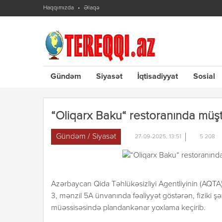
Haqqımızda
Əlaqə
Gündəm
Siyasət
İqtisadiyyat
Sosial
“Oliqarx Baku“ restoranında müştər
Gündəm / Siyasət
27-09-2025, 13:51
5 208
Azərbaycan Qida Təhlükəsizliyi Agentliyinin (AQT
3, mənzil 5A ünvanında fəaliyyət göstərən, fiziki ş
müəssisəsində plandankənar yoxlama keçirib.