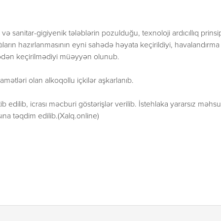
 və sanitar-gigiyenik tələblərin pozulduğu, texnoloji ardıcıllıq prinsi
tıların hazırlanmasının eyni sahədə həyata keçirildiyi, havalandırma
inədən keçirilmədiyi müəyyən olunub.
ətləri olan alkoqollu içkilər aşkarlanıb.
ib edilib, icrası məcburi göstərişlər verilib. İstehlaka yararsız məhsu
ına təqdim edilib.(Xalq.online)