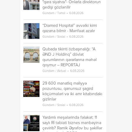
"qara siyahısı"- Onlarla direktorun
gedişi gözlənilir
Gündəm / Təhsil
6.08.2026
“Diamed Hospital” əvvəlki kimi
qazana bilmir - Mənfəət azalır
Gündəm / Sosial
6.08.2026
Qubada tikinti özbaşınalığı: “A
ƏND J Holdinq” dövlət
qurumlarının qərarlarına məhəl
qoymur – REPORTAJ
Gündəm / Aktual
6.08.2026
29 600 manatlıq maliyyə
pozuntusu, qanunsuz şagird
köçürmələri və iki əmr kitabındakı
gizlinlər
Gündəm / Sosial
6.08.2026
Yardımlı meşələrində fəlakət: 11
saylı Rİ təbiəti biznes mənbəyinə
çevirib? Ramik Əşrəfov bu şəkillər