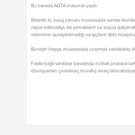
Bu barədə AQTA məlumat yayıb.
Bildirilib ki, baxış zamanı müəssisədə sanitar-texniki
riayət edilmədiyi, isti yeməklərin və soyuq qəlyanal
sisteminin quraşdırılmadığı və işçilərin tibbi müay
Bundan başqa, müəssisədə üzərində saxtakarlıq əlam
Faktla bağlı sahibkar barəsində inzibati protokol tərt
dövriyyədən çıxarılaraq müvafiq sınaq laboratoriyas