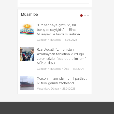
Müsahibə
“Biz səhnəyə çıxmırıq, biz
“B
baxışları dəyişirik” — Elnar
ba
Musayev ilə fərqli müsahibə
Mu
Gündəm / Musahibə
5.05.2026
Gü
Rza Deqati: “Ermənistanın
Rz
Azərbaycan təbiətinə vurduğu
A
zərəri sözlə ifadə edə bilmirəm” –
zə
MÜSAHİBƏ
M
Gündəm / Musahibə / Ölkə
14.11.2024
Gü
Xerson limanında mərmi partladı:
Xe
İki türk gəmisi zədələndi
İk
Musahibə / Dünya
25.01.2023
Mu