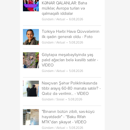
KƏNAR QALANLAR: Baha
mülklər, Avropa turları və
qalmaqallı iddialar
Gündəm / Aktual
6.08.2026
Türkiyə Hərbi Hava Qüvvələrinin
ilk qadın generalı oldu - Foto
Gündəm / Aktual
5.08.2026
Göytəpə meşəbəyliyində yaş
palıd ağacları belə kəsilib satılır -
VİDEO
Gündəm / Aktual
5.08.2026
Naxçıvan Şəhər Poliklinikasında
tibbi arayış 60-80 manata satılır? -
Qəbz də verilmir... - VİDEO
Gündəm / Sosial
5.08.2026
"Binanın bütün zibili, səs-küyü
həyətdədir" - “Baku Rifah
MTK”dan şikayət - VİDEO
Gündəm / Aktual
5.08.2026