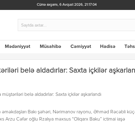
Cümə axşamı, 6 Avqust 2026
,
21:17:04
Mədəniyyət
Müsahibə
Cəmiyyət
Hadisə
Təhs
iləri belə aldadırlar: Saxta içkilər aşkarlan
A) əməkdaşları Bakı şəhəri, Nərimanov rayonu, Əhməd Rəcəbli küçə
əxs Arzu Cəfər oğlu Rzalıya məxsus “Oliqarx Baku” ictimai iaşə