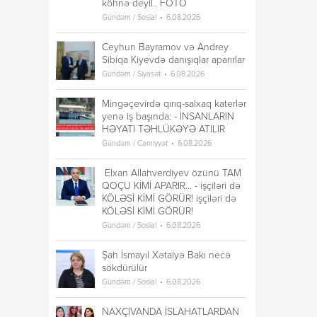
köhnə deyil.. FOTO
Gündəm / Sosial
6.08.2026
Ceyhun Bayramov və Andrey
Sibiqa Kiyevdə danışıqlar aparırlar
Gündəm / Siyasət
6.08.2026
Mingəçevirdə qırıq-salxaq katerlər
yenə iş başında: - İNSANLARIN
HƏYATI TƏHLÜKƏYƏ ATILIR
Gündəm / Cəmiyyət
6.08.2026
Elxan Allahverdiyev özünü TAM
QOÇU KİMİ APARIR... - işçiləri də
KÖLƏSİ KİMİ GÖRÜR! işçiləri də
KÖLƏSİ KİMİ GÖRÜR!
Gündəm / Sosial
6.08.2026
Şah İsmayıl Xətaiyə Bakı necə
sökdürülür
Gündəm / Sosial
6.08.2026
NAXÇIVANDA İSLAHATLARDAN