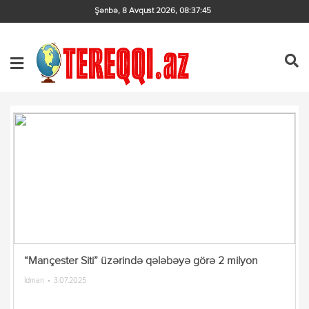
Şənbə, 8 Avqust 2026
,
08:37:46
“Mançester Siti” üzərində qələbəyə görə 2 milyon
İdman
3.07.2025