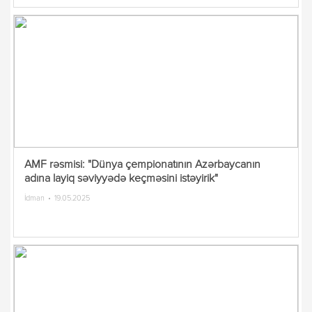
AMF rəsmisi: "Dünya çempionatının Azərbaycanın
adına layiq səviyyədə keçməsini istəyirik"
İdman
19.05.2025