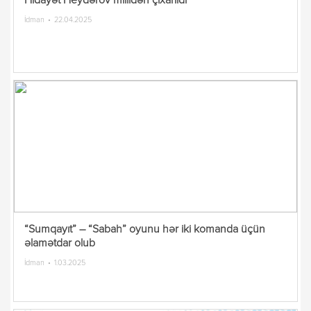
Hidayət Heydərov millidən çıxarıldı
İdman
22.04.2025
“Sumqayıt” – “Sabah” oyunu hər iki komanda üçün
əlamətdar olub
İdman
1.03.2025