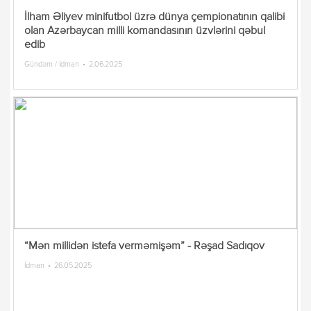
İlham Əliyev minifutbol üzrə dünya çempionatının qalibi
olan Azərbaycan milli komandasının üzvlərini qəbul
edib
Gündəm / İdman
2.06.2025
“Mən millidən istefa verməmişəm” - Rəşad Sadıqov
İdman
26.05.2025