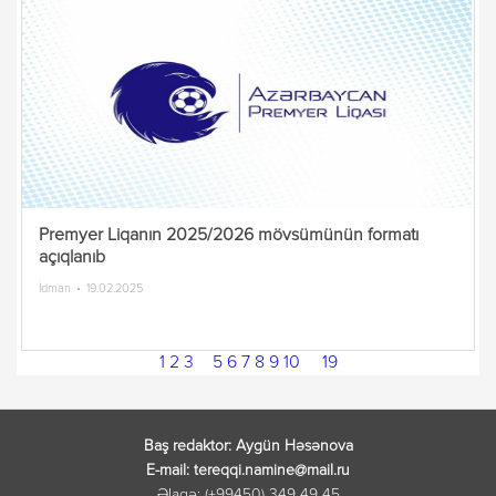
Premyer Liqanın 2025/2026 mövsümünün formatı
açıqlanıb
İdman
19.02.2025
1
2
3
4
5
6
7
8
9
10
...
19
Baş redaktor: Aygün Həsənova
E-mail: tereqqi.namine@mail.ru
Əlaqə: (+99450) 349 49 45