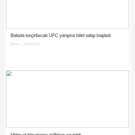
Bakıda keçiriləcək UFC yarışına bilet satışı başladı
İdman
25.04.2025