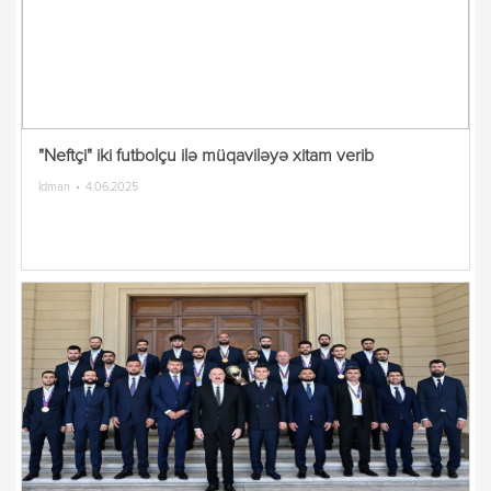
"Neftçi" iki futbolçu ilə müqaviləyə xitam verib
İdman
4.06.2025