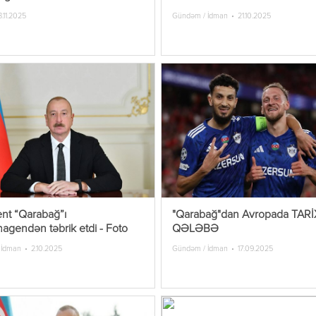
8.11.2025
Gündəm / İdman
21.10.2025
ent “Qarabağ”ı
"Qarabağ"dan Avropada TARİ
agendən təbrik etdi - Foto
QƏLƏBƏ
 İdman
2.10.2025
Gündəm / İdman
17.09.2025