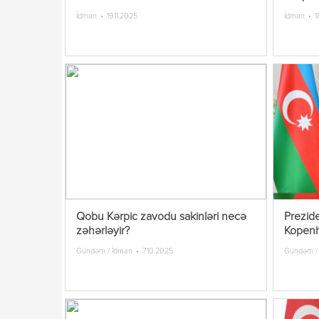
İdman
19.11.2025
İdman
1
Qobu Kərpic zavodu sakinləri necə
Prezid
zəhərləyir?
Kopenh
Gündəm / İdman
7.10.2025
Gündəm /