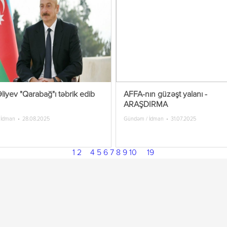
liyev "Qarabağ"ı təbrik edib
AFFA-nın güzəşt yalanı -
ARAŞDIRMA
 İdman
28.08.2025
Gündəm / İdman
31.07.2025
1
2
3
4
5
6
7
8
9
10
...
19