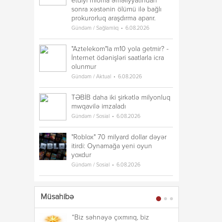
etdiyi mioma əməliyyatından
sonra xəstənin ölümü ilə bağlı
prokurorluq araşdırma aparır.
Gündəm / Sağlamlıq
6.08.2026
"Aztelekom"la m10 yola getmir? -
İnternet ödənişləri saatlarla icra
olunmur
Gündəm / Aktual
6.08.2026
TƏBİB daha iki şirkətlə milyonluq
mwqavilə imzaladı
Gündəm / Sosial
6.08.2026
"Roblox" 70 milyard dollar dəyər
itirdi: Oynamağa yeni oyun
yoxdur
Gündəm / Sosial
6.08.2026
Müsahibə
“Biz səhnəyə çıxmırıq, biz
“B