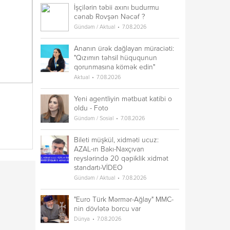
İşçilərin təbii axını budurmu
cənab Rovşən Nəcəf ?
Gündəm / Aktual
7.08.2026
Ananın ürək dağlayan müraciəti:
"Qızımın təhsil hüququnun
qorunmasına kömək edin"
Aktual
7.08.2026
Yeni agentliyin mətbuat katibi o
oldu - Foto
Gündəm / Sosial
7.08.2026
Bileti müşkül, xidməti ucuz:
AZAL-ın Bakı-Naxçıvan
reyslərində 20 qəpiklik xidmət
standartı-VİDEO
Gündəm / Aktual
7.08.2026
"Euro Türk Mərmər-Ağlay" MMC-
nin dövlətə borcu var
Dünya
7.08.2026