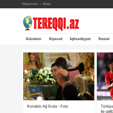
Haqqımızda
Əlaqə
Gündəm
Siyasət
İqtisadiyyat
Sosial
Ronaldo Ağ Evdə - Foto
Türkiyə
ilə qali