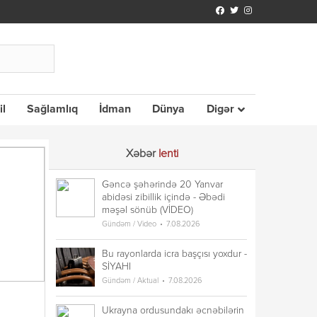
il
Sağlamlıq
İdman
Dünya
Digər
Xəbər
lenti
Gəncə şəhərində 20 Yanvar
abidəsi zibillik içində - Əbədi
məşəl sönüb (VİDEO)
Gündəm / Video
7.08.2026
Bu rayonlarda icra başçısı yoxdur -
SİYAHI
Gündəm / Aktual
7.08.2026
Ukrayna ordusundakı əcnəbilərin