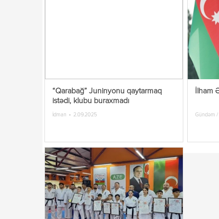
“Qarabağ” Juninyonu qaytarmaq
İlham Ə
istədi, klubu buraxmadı
İdman
2.09.2025
Gündəm /