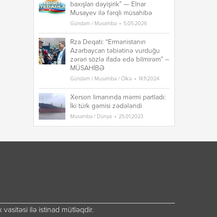
baxışları dəyişirik” — Elnar
ba
Musayev ilə fərqli müsahibə
Mu
Gündəm / Musahibə
5.05.2026
Gü
Rza Deqati: “Ermənistanın
Rz
Azərbaycan təbiətinə vurduğu
A
zərəri sözlə ifadə edə bilmirəm” –
zə
MÜSAHİBƏ
M
Gündəm / Musahibə / Ölkə
14.11.2024
Gü
Xerson limanında mərmi partladı:
Xe
İki türk gəmisi zədələndi
İk
Musahibə / Dünya
25.01.2023
Mu
vasitəsi ilə istinad mütləqdir.