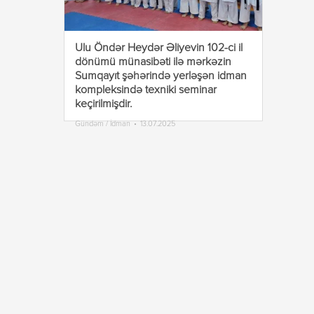
Ulu Öndər Heydər Əliyevin 102-ci il
dönümü münasibəti ilə mərkəzin
Sumqayıt şəhərində yerləşən idman
kompleksində texniki seminar
keçirilmişdir.
Gündəm / İdman
13.07.2025