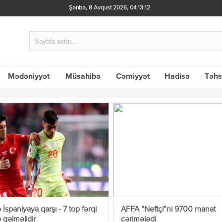
Şənbə, 8 Avqust 2026
,
04:13:13
Mədəniyyət
Müsahibə
Cəmiyyət
Hadisə
Təhs
 İspaniyaya qarşı - 7 top fərqi
AFFA “Neftçi”ni 9700 manat
b gəlməlidir
cərimələdi