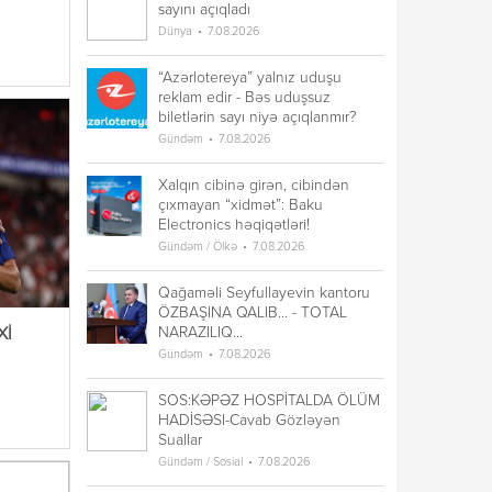
sayını açıqladı
Dünya
7.08.2026
“Azərlotereya” yalnız uduşu
reklam edir - Bəs uduşsuz
biletlərin sayı niyə açıqlanmır?
Gündəm
7.08.2026
Xalqın cibinə girən, cibindən
çıxmayan “xidmət”: Baku
Electronics həqiqətləri!
Gündəm / Ölkə
7.08.2026
Qağaməli Seyfullayevin kantoru
ÖZBAŞINA QALIB... - TOTAL
NARAZILIQ...
Xİ
Gündəm
7.08.2026
SOS:KƏPƏZ HOSPİTALDA ÖLÜM
HADİSƏSI-Cavab Gözləyən
Suallar
Gündəm / Sosial
7.08.2026