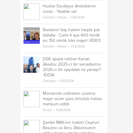
Husilər Səudiyyə Ərəbistanını
vurdu - Yaralılar var
Gündəm / Aktual
7.08.2026
Bərdənin baş həkimi haqda şok
iddialar - Cəmi 4 aya 400 minlik
ev, 150 minlik lüks maşın! VİDEO
Gündəm / Aktual
7.08.2026
DGK aparat rəhbəri Kənan
Əsədov 2025-ci ilin sənədlərinə
2026-cı ilin qaydaları ilə yanaşır?
-İDDİA
Cəmiyyət
6.08.2026
Münxendə izdihamın üzərinə
maşın sürən şəxs ömürlük həbsə
məhkum edilib
Dünya
6.08.2026
Şəmkir RMX-nın həkimi Ceyhun
Rəsulov və Arzu Əskərovanın