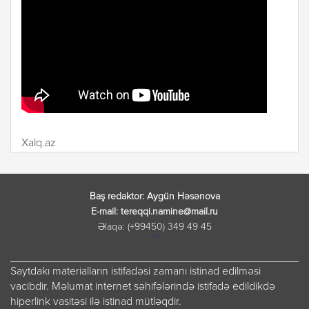
Xalq.az
Baş redaktor: Aygün Həsənova
E-mail: tereqqi.namine@mail.ru
Əlaqə: (+99450) 349 49 45
лордфильм
русские сериалы
Saytdakı materialların istifadəsi zamanı istinad edilməsi
vacibdir. Məlumat internet səhifələrində istifadə edildikdə
hiperlink vasitəsi ilə istinad mütləqdir.