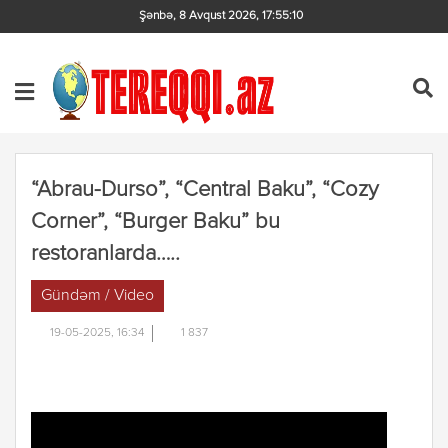
Şənbə, 8 Avqust 2026
,
17:55:10
“Abrau-Durso”, “Central Baku”, “Cozy
Corner”, “Burger Baku” bu
restoranlarda…..
Gündəm / Video
19-05-2025, 16:34
1 837