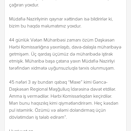
çağıran yoxdur.
Müdafiə Nazirliyinin qaynar xəttindən isə bildirirlər ki,
bizim bu haqda məlumatımız yoxdur.
44 günlük Vətən Müharibəsi zamanı özüm Daşkəsən
Hərbi Komissarlığına yaxınlaşıb, dava-dalaşla müharibəyə
getmişəm. Üç qardaş üçümüz də müharibədə iştirak
etmişik. Müharibə başa çatana yaxın Müdafiə Nazirliyi
tərəfindən xidmətə uyğunsuzluqla tərxis olunmuşam.
45 nəfəri 3 ay bundan qabaq “Maxe” kimi Gəncə-
Daşkəsən Regional Məşğulluq İdarəsinə dəvət etdilər.
Amma iş vermədilər. Hərbi Komissarlıqdan keçirdilər.
Mən bunu haqszılıq kimi qiymətləndirirəm. Heç kəsdən
pul istəmirik. Özümü və ailəmi dolandırmaq üçün
dövlətimdən iş tələb edirəm”.