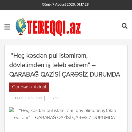
Cümə, 7 Avqust 2026
,
01:17:28
“Heç kəsdən pul istəmirəm,
dövlətimdən iş tələb edirəm” –
QARABAĞ QAZİSİ ÇARƏSİZ DURUMDA
Gündəm / Aktual
13-09-2025, 16:13
756