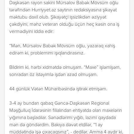
Daşkəsən rayon sakini Mürsəlov Babək Mövsüm oğlu
tərəfindən Hurriyyet.az saytının redaksiyasına şikayət
məktubu daxil olub. Şikayətçi işsizlikdən əziyyət
çəkdiyini, məhz veteran olduğu üçün heç kəsin ona iş
vermədiyini iddia edir:
“Mən, Mürsəlov Babək Mövsüm oğlu, yazaraq xahiş
edirəm ki, problemimi işıqlandırasınız.
Bildirim ki, hərbi xidmətdə olmuşam. “Maxe” işləmişəm,
sonradan öz istəyimlə işdən azad olmuşam.
44 günlük Vətən Müharibəsində iştirak etmişəm.
3-4 ay bundan qabaq Gəncə-Daşkəsən Regional
Məşğulluq İdarəsinin filialından ehtiyatda olan maxelərin
yığımına başladılar. Sənədlərimi yığıb, lazımi qaydada
mən də göndərdim. Bakıya dəvət etdilər, “1 ay
müddətində işə çıxacaqsınız”, - dedilər. Amma 4 aydır ki,