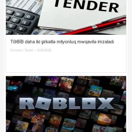
TƏBİB daha iki şirkətlə milyonluq mwqavilə imzaladı
Gündəm / Sosial
6.08.2026