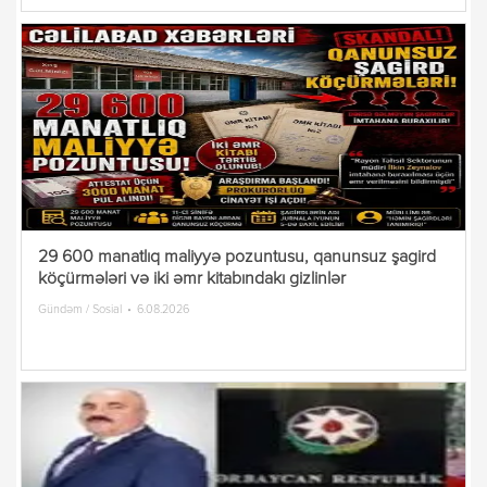
29 600 manatlıq maliyyə pozuntusu, qanunsuz şagird
köçürmələri və iki əmr kitabındakı gizlinlər
Gündəm / Sosial
6.08.2026