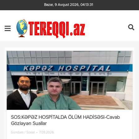
Bazar, 9 Avqust 2026
,
04:13:31
SOS:KƏPƏZ HOSPİTALDA ÖLÜM HADİSƏSI-Cavab
Gözləyən Suallar
Gündəm / Sosial
7.08.2026