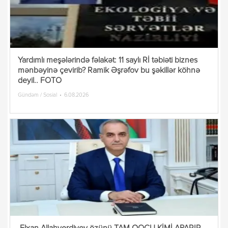
Yardımlı meşələrində fəlakət: 11 saylı Rİ təbiəti biznes
mənbəyinə çevirib? Ramik Əşrəfov bu şəkillər köhnə
deyil.. FOTO
Gündəm / Sosial
6.08.2026