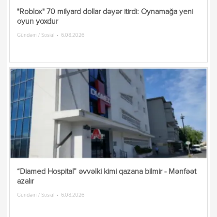
"Roblox" 70 milyard dollar dəyər itirdi: Oynamağa yeni
oyun yoxdur
Gündəm / Sosial
6.08.2026
“Diamed Hospital” əvvəlki kimi qazana bilmir - Mənfəət
azalır
Gündəm / Sosial
6.08.2026