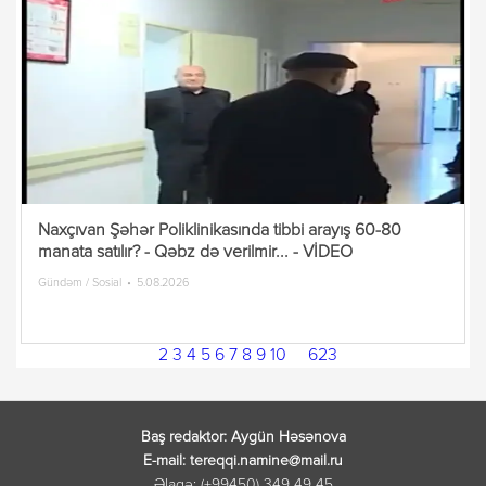
Naxçıvan Şəhər Poliklinikasında tibbi arayış 60-80
manata satılır? - Qəbz də verilmir... - VİDEO
Gündəm / Sosial
5.08.2026
1
2
3
4
5
6
7
8
9
10
...
623
Baş redaktor: Aygün Həsənova
E-mail: tereqqi.namine@mail.ru
Əlaqə: (+99450) 349 49 45