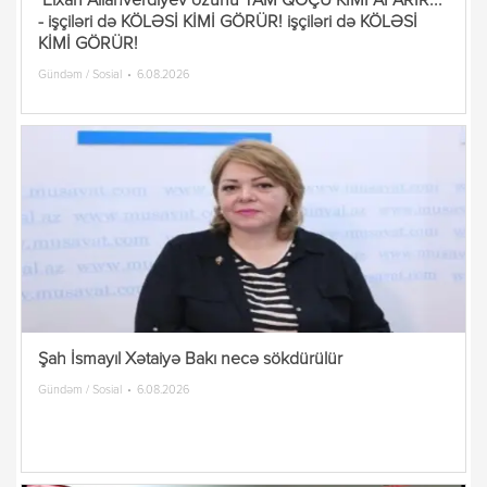
Elxan Allahverdiyev özünü TAM QOÇU KİMİ APARIR...
- işçiləri də KÖLƏSİ KİMİ GÖRÜR! işçiləri də KÖLƏSİ
KİMİ GÖRÜR!
Gündəm / Sosial
6.08.2026
Şah İsmayıl Xətaiyə Bakı necə sökdürülür
Gündəm / Sosial
6.08.2026