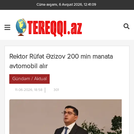
Cümə axşamı, 6 Avqust 2026
,
12:41:09
Rektor Rüfət Əzizov 200 min manata
avtomobil alır
Gündəm / Aktual
11-06-2026, 18:58
301